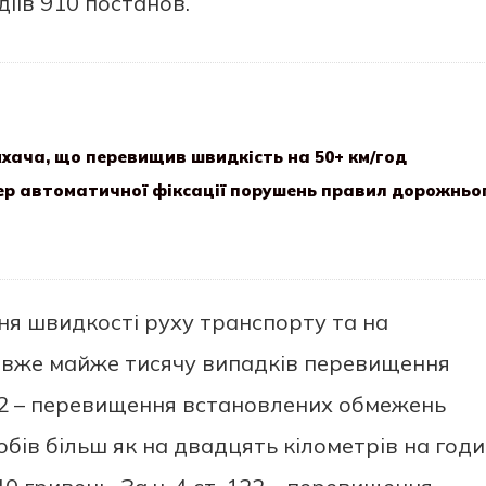
іїв 910 постанов.
ихача, що перевищив швидкість на 50+ км/год
ер автоматичної фіксації порушень правил дорожньо
ня швидкості руху транспорту та на
 вже майже тисячу випадків перевищення
122 – перевищення встановлених обмежень
бів більш як на двадцять кілометрів на год