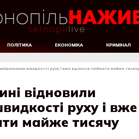
ПОЛІТИКА
ЕКОНОМІКА
КРИМІНАЛ
имірювання швидкості руху і вже вдалося спіймати майже тисяч
ині відновили
видкості руху і вже
ати майже тисячу