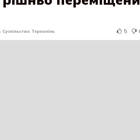
5
и
,
Суспільство
,
Тернопіль