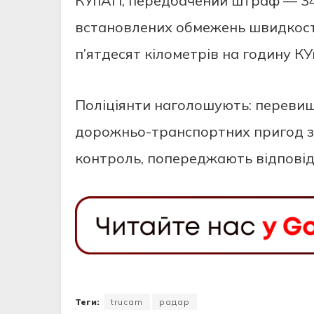
КУпАП, передбачений штраф — 340 
встановлених обмежень швидкості
п’ятдесят кілометрів на годину К
Поліціянти наголошують: перевищ
дорожньо-транспортних пригод з 
контроль, попереджають відповід
Теги:
trucam
радар