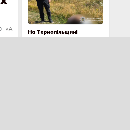
0
A
A
На Тернопільщині
розшукали зниклого
безвісти чоловіка
23 ПОШИРЕННЯ
Файне місто Тернопіль
рятується від аномальної
спеки
12 ПОШИРЕННЯ
Масштабна ДТП на
Тернопільщині: троє
потерпілих
12 ПОШИРЕННЯ