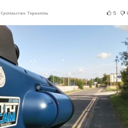
5
,
Суспільство
,
Тернопіль