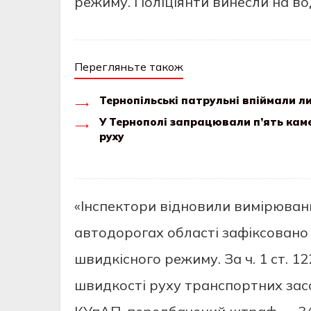
режиму. Поліціянти винесли на вод
Перегляньте також
Тернопільські патрульні впіймали л
У Тернополі запрацювали п’ять кам
руху
«Інспектори відновили вимірюван
автодорогах області зафіксовано
швидкісного режиму. За ч. 1 ст. 
швидкості руху транспортних засо