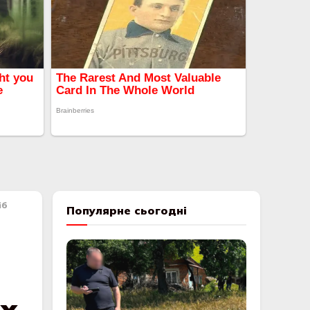
іб
Популярне сьогодні
х