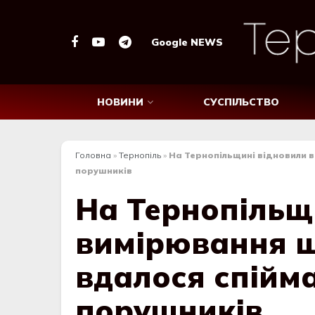
Google NEWS
НОВИНИ
СУСПІЛЬСТВО
Головна
»
Тернопіль
»
На Тернопільщині відновили в
порушників
На Тернопільщ
вимірювання ш
вдалося спійм
порушників