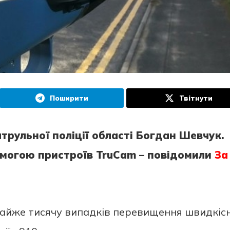
Поширити
Твітнути
трульної поліції області Богдан Шевчук.
омогою пристроїв TruCam – повідомили
За
майже тисячу випадків перевищення швидкіс