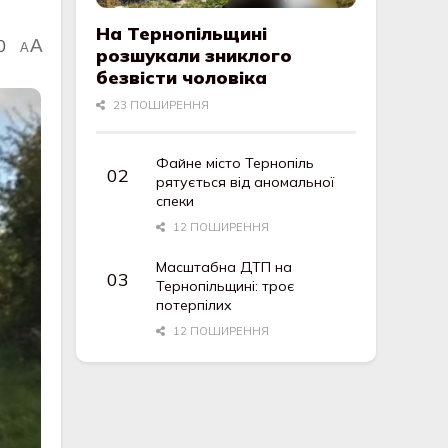
На Тернопільщині
0
A
A
розшукали зниклого
безвісти чоловіка
23 ПОШИРЕННЯ
Файне місто Тернопіль
рятується від аномальної
спеки
12 ПОШИРЕННЯ
Масштабна ДТП на
Тернопільщині: троє
потерпілих
12 ПОШИРЕННЯ