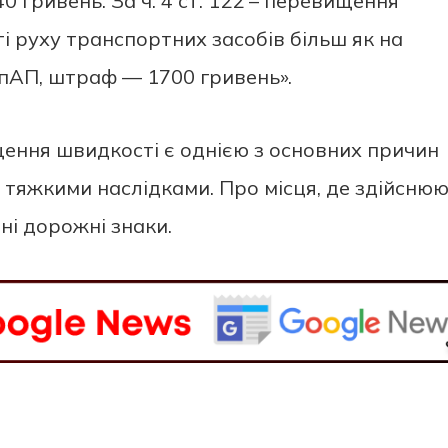
гривень. За ч. 4 ст. 122 – перевищення
 руху транспортних засобів більш як на
УпАП, штраф — 1700 гривень».
ення швидкості є однією з основних причин
тяжкими наслідками. Про місця, де здійсню
ні дорожні знаки.