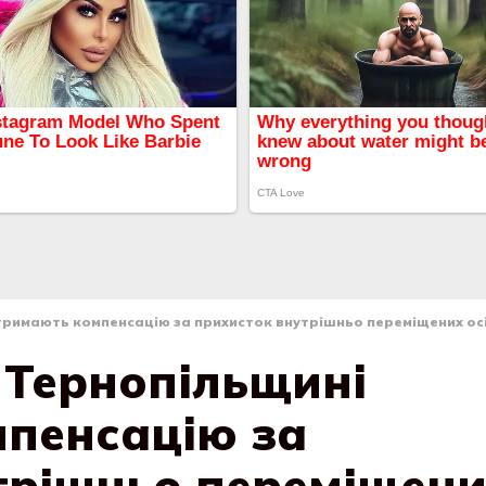
отримають компенсацію за прихисток внутрішньо переміщених ос
а Тернопільщині
пенсацію за
трішньо переміщени