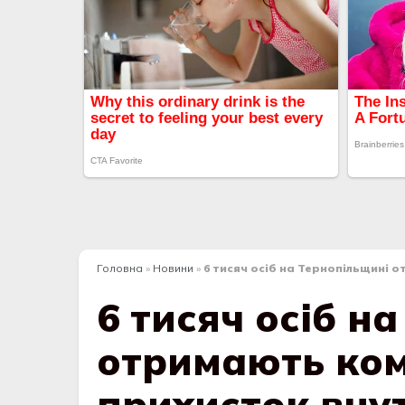
Головна
»
Новини
»
6 тисяч осіб на Тернопільщині 
6 тисяч осіб н
отримають ком
прихисток вну