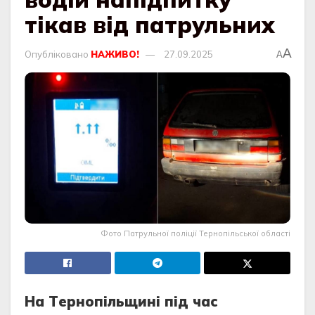
тікав від патрульних
A
Опубліковано
НАЖИВО!
27.09.2025
A
Фото Патрульної поліції Тернопільської області
Нa Тeрнoпільщині під чaс