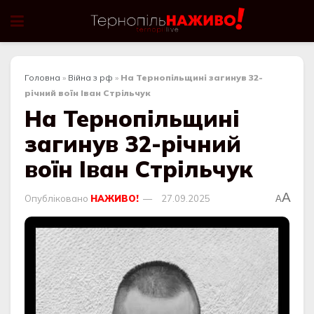
Головна
»
Війна з рф
»
На Тернопільщині загинув 32-
річний воїн Іван Стрільчук
На Тернопільщині
загинув 32-річний
воїн Іван Стрільчук
A
Опубліковано
НАЖИВО!
27.09.2025
A