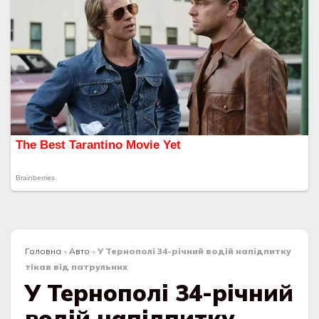
Головна
»
Авто
»
У Тернополі 34-річний водій напідпитку
тікав від патрульних
У Тернополі 34-річний
водій напідпитку