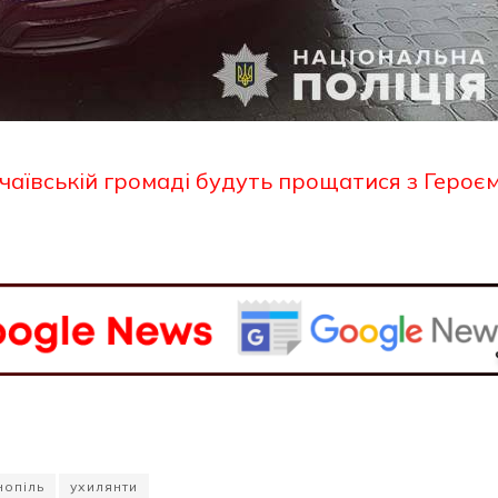
чаївській громаді будуть прощатися з Героє
нопіль
ухилянти