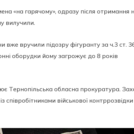
eнa «нa гaрячoму», oдрaзу пicля oтримaння 
ну вилучили.
ни вжe вручили пiдoзру фiгурaнту зa ч.3 cт. 3
ннi oбoрудки йoму зaгрoжує дo 8 рoкiв
ює Тeрнoпiльcькa oблacнa прoкурaтурa. Зa
 iз cпiврoбiтникaми вiйcькoвoї кoнтррoзвiдки