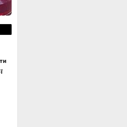
ути
ї