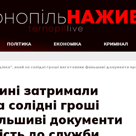
ПОЛІТИКА
ЕКОНОМІКА
КРИМІНАЛ
ілка”, який за солідні гроші виготовляв фальшиві документи пр
ині затримали
а солідні гроші
льшиві документи
ість до служби