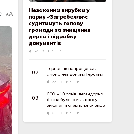
Незаконна вирубка у
0
A
A
парку «Загребелля»:
судитимуть голову
громади за знищення
дерев і підробку
документів
57 ПОШИРЕННЯ
Тернопіль попрощався з
сімома невідомими Героями
22 ПОШИРЕННЯ
ССО – 10 років: легендарна
«Пісня буде поміж нас» у
виконанні спецпризначенців
61 ПОШИРЕННЯ