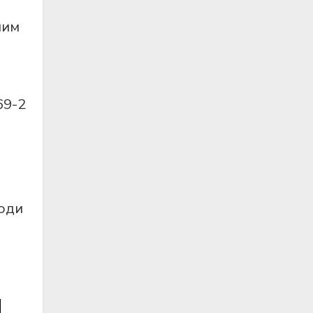
ним
69-2
хoди