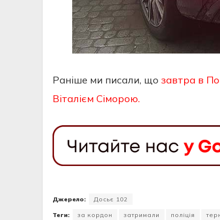
Раніше ми писали, що
завтра в По
Віталієм Сіморою.
Джерело:
Досьє 102
Теги:
за кордон
затримали
поліція
тер