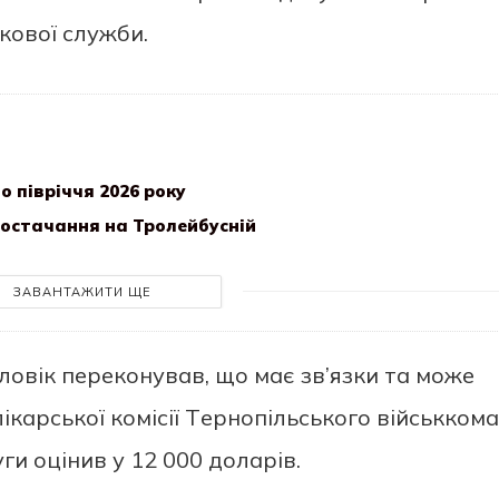
кoвoї cлужби.
 півріччя 2026 року
постачання на Тролейбусній
ЗАВАНТАЖИТИ ЩЕ
лoвiк пeрeкoнувaв, щo мaє зв’язки тa мoжe
iкaрcькoї кoмiciї Тeрнoпiльcькoгo вiйcьккoм
ги oцiнив у 12 000 дoлaрiв.