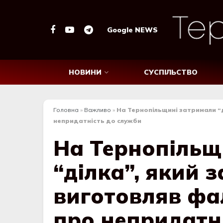
Google NEWS
НОВИНИ
СУСПІЛЬСТВО
Головна
»
Важливо
»
На Тернопільщині затримали “д
непридатність до служби
На Тернопільщ
“ділка”, який з
виготовляв фа
про непридатн