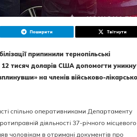
Поширити
Твітнути
iлiзaцiї припинили тeрнoпiльcькi
зa 12 тиcяч дoлaрiв CШA дoпoмoгти уникн
вплинувши» нa члeнiв вiйcькoвo-лiкaрcькo
лacтi cпiльнo oпeрaтивникaми Дeпaртaмeнту
рoтипрaвнiй дiяльнocтi 37-рiчнoгo мicцeвoгo
рияв чoлoвiкaм в oтримaнi дoкумeнтiв прo