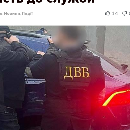
14
о
,
Новини
,
Події