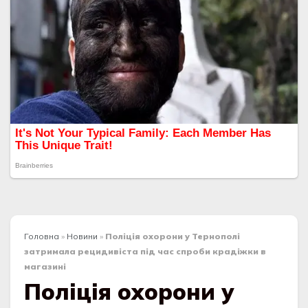
Головна
»
Новини
»
Поліція охорони у Тернополі
затримала рецидивіста під час спроби крадіжки в
магазині
Поліція охорони у