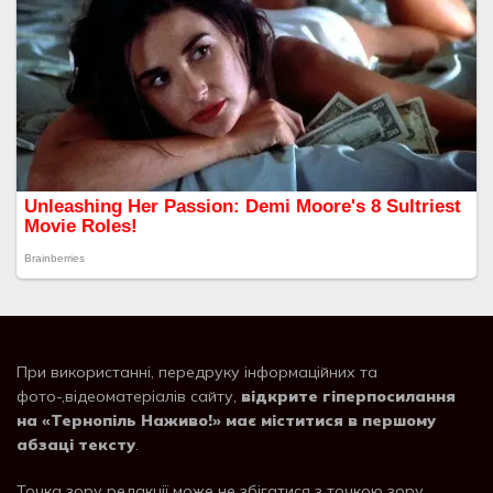
При використанні, передруку інформаційних та
фото-,відеоматеріалів сайту,
відкрите гіперпосилання
на «Тернопіль Наживо!» має міститися в першому
абзаці тексту
.
Точка зору редакції може не збігатися з точкою зору