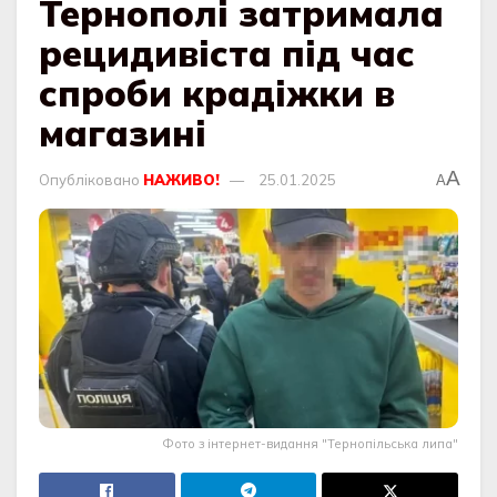
Тернополі затримала
рецидивіста під час
спроби крадіжки в
магазині
A
Опубліковано
НАЖИВО!
25.01.2025
A
Фото з інтернет-видання "Тернопільська липа"