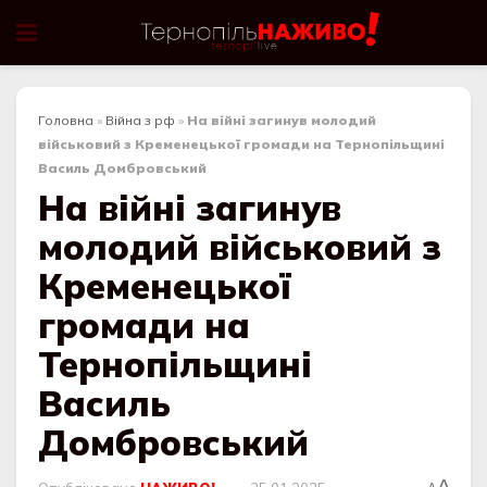
Головна
»
Війна з рф
»
На війні загинув молодий
військовий з Кременецької громади на Тернопільщині
Василь Домбровський
На війні загинув
молодий військовий з
Кременецької
громади на
Тернопільщині
Василь
Домбровський
A