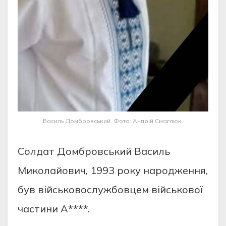
Василь Домбровський. Фото: Андрій Смаглюк.
Солдат Домбровський Василь
Миколайович, 1993 року народження,
був військовослужбовцем військової
частини А****.