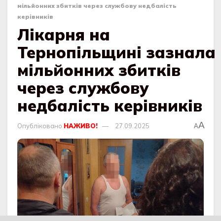
мільйонних збитків через службову недбалість
керівників
Лікарня на
Тернопільщині зазнала
мільйонних збитків
через службову
недбалість керівників
A
Опубліковано
НАЖИВО!
27.09.2025
A