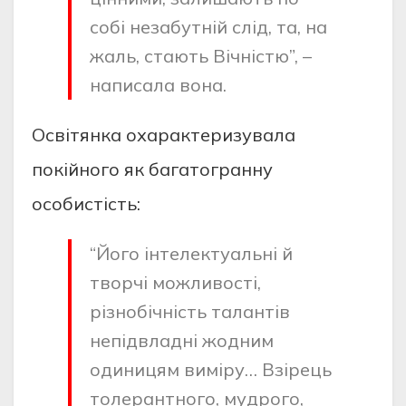
собі незабутній слід, та, на
жаль, стають Вічністю”, –
написала вона.
Освітянка охарактеризувала
покійного як багатогранну
особистість:
“Його інтелектуальні й
творчі можливості,
різнобічність талантів
непідвладні жодним
одиницям виміру… Взірець
толерантного, мудрого,