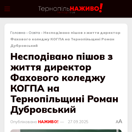
Головна
»
Освіта
»
Несподівано пішов з життя директор
Фахового коледжу КОГПА на Тернопільщині Роман
Дубровський
Несподівано пішов з
життя директор
Фахового коледжу
КОГПА на
Тернопільщині Роман
Дубровський
A
Опубліковано
НАЖИВО!
27.09.2025
A