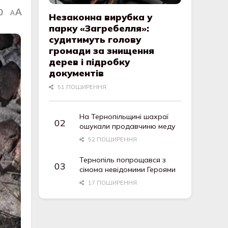
0
A
A
Незаконна вирубка у
парку «Загребелля»:
судитимуть голову
громади за знищення
дерев і підробку
документів
51 ПОШИРЕННЯ
На Тернопільщині шахраї
ошукали продавчиню меду
52 ПОШИРЕННЯ
Тернопіль попрощався з
сімома невідомими Героями
17 ПОШИРЕННЯ