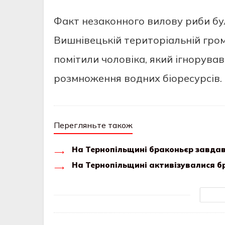
Факт незаконного вилову риби бул
Вишнівецькій територіальній гро
помітили чоловіка, який ігнорува
розмноження водних біоресурсів.
Перегляньте також
На Тернопільщині браконьєр завдав 
На Тернопільщині активізувалися б