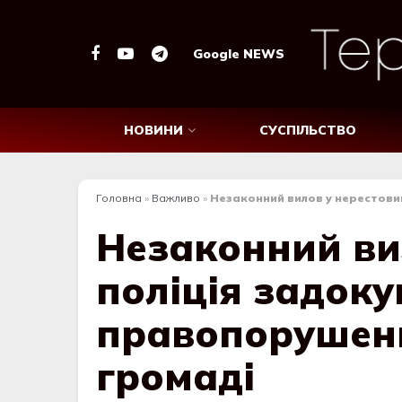
Google NEWS
НОВИНИ
СУСПІЛЬСТВО
Головна
»
Важливо
»
Незаконний вилов у нерестови
Незаконний ви
поліція задок
правопорушенн
громаді