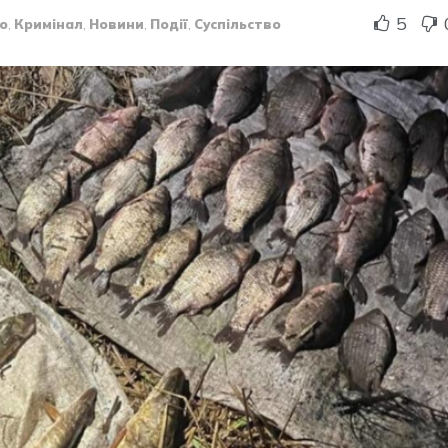
5
о
,
Кримінал
,
Новини
,
Події
,
Суспільство