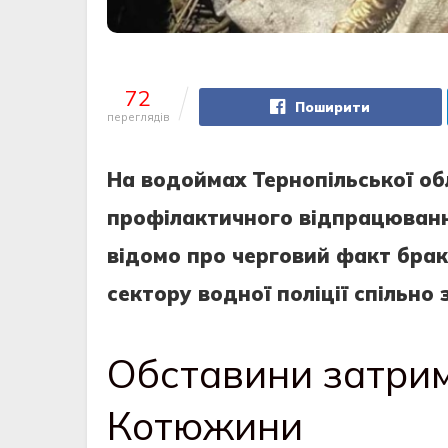
72
Поширити
переглядів
На водоймах Тернопільської об
профілактичного відпрацювання
відомо про черговий факт бра
сектору водної поліції спільно
Обставини затрим
Котюжини