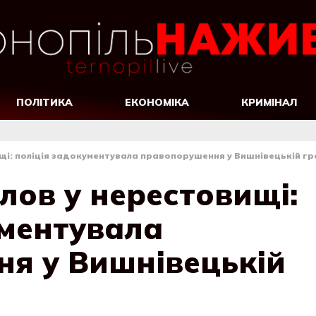
ПОЛІТИКА
ЕКОНОМІКА
КРИМІНАЛ
щі: поліція задокументувала правопорушення у Вишнівецькій г
лов у нерестовищі:
ументувала
я у Вишнівецькій