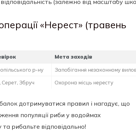
відповідальність (залежно від масштабу шко
операції «Нерест» (травень
евірок
Мета заходів
опільського р-ну
Запобігання незаконному вило
, Серет, Збруч
Охорона місць нересту
ибалок дотримуватися правил і нагадує, що
еження популяції риби у водоймах
 та рибальте відповідально!