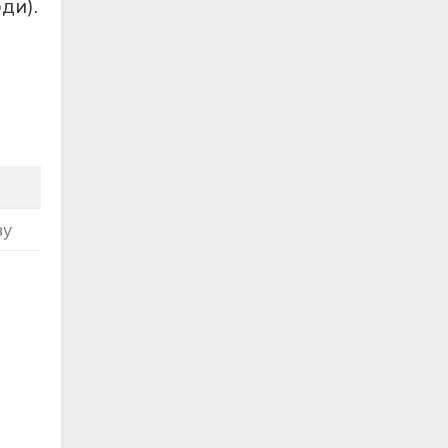
ди).
ву