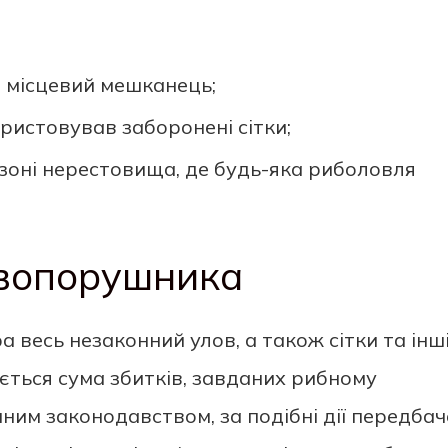
 місцевий мешканець;
ристовував заборонені сітки;
зоні нерестовища, де будь-яка риболовля
авопорушника
 весь незаконний улов, а також сітки та інш
ється сума збитків, завданих рибному
нним законодавством, за подібні дії передба