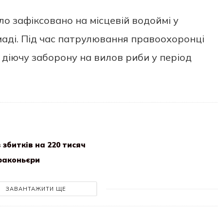
о зафіксовано на місцевій водоймі у
маді. Під час патрулювання правоохоронці
в діючу заборону на вилов риби у період
збитків на 220 тисяч
раконьєри
ЗАВАНТАЖИТИ ЩЕ