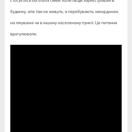
стосується багатьох сімей, коли люди зареєстровані в
будинку, але там не живуть, а перебувають закордоном,
на лікуванні чи в іншому населеному пункті. Це питання
врегулювали.