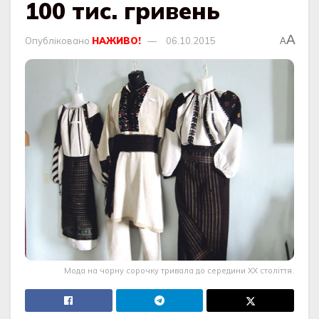
100 тис. гривень
A
Опубліковано
НАЖИВО!
06.10.2015
A
Мода на чорну сорочку тривала до середини ХХ століття.