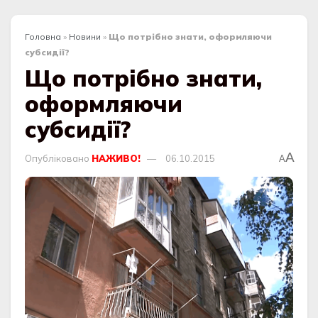
Головна
»
Новини
»
Що потрібно знати, оформляючи
субсидії?
Що потрібно знати,
оформляючи
субсидії?
A
Опубліковано
НАЖИВО!
06.10.2015
A