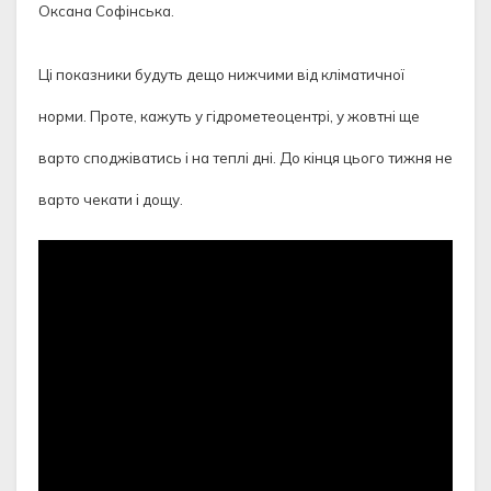
Оксана Софінська.
Ці показники будуть дещо нижчими від кліматичної
норми. Проте, кажуть у гідрометеоцентрі, у жовтні ще
варто споджіватись і на теплі дні. До кінця цього тижня не
варто чекати і дощу.