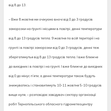
від 8 до 13.
– Вже 8 жовтня ми очікуємо вночі від 0 до 3 градусів
заморозки на ґрунті і місцями в повітрі, денні температури
від 8 до 13 градусів тепла. 9 жовтня по всій території і на
грунті і в повітрі заморозки від 0 до 3 градусів, денні теж
зберігатимутья від 8 до 13 градусів тепла. І вже ближче
до вихідних і в повітрі і на грунті. І вже ближче до вихідних
від 0 до мінус п’яти, а денні температури також будуть
знижуватись і становитимуть 10-11 жовтня 5-10 градусів
вище нуля, – розповідає завідувач сектору організації
робіт Тернопільського обласного гідрометеоцентру