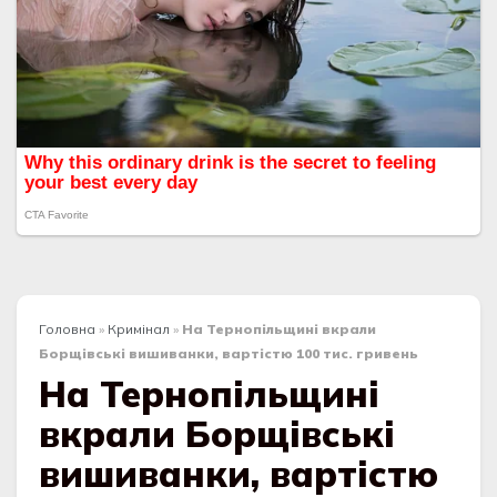
Головна
»
Кримінал
»
На Тернопільщині вкрали
Борщівські вишиванки, вартістю 100 тис. гривень
На Тернопільщині
вкрали Борщівські
вишиванки, вартістю