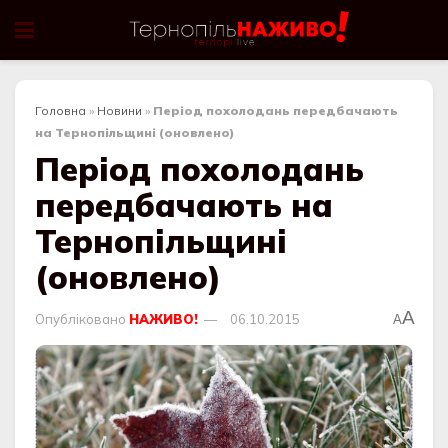
Головна
»
Новини
»
Період похолодань передбачають
на Тернопільщині (оновлено)
Період похолодань
передбачають на
Тернопільщині
(оновлено)
A
Опубліковано
НАЖИВО!
06.10.2015
A