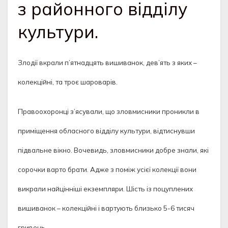
з районного відділу
культури.
Злодії вкрали п’ятнадцять вишиванок, дев’ять з яких –
колекційні, та троє шароварів.
Правоохоронці з’ясували, що зловмисники проникли в
приміщення обласного відділу культури, відтиснувши
підвальне вікно. Вочевидь, зловмисники добре знали, які
сорочки варто брати. Адже з поміж усієї колекції вони
викрали найцінніші екземпляри. Шість із поцуплених
вишиванок – колекційні і вартують близько 5-6 тисяч
гривень.