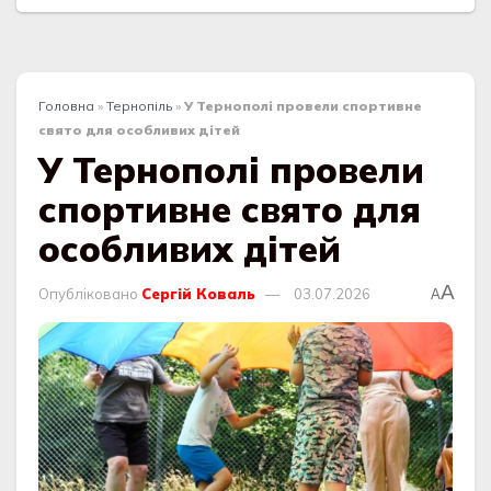
Головна
»
Тернопіль
»
У Тернополі провели спортивне
свято для особливих дітей
У Тернополі провели
спортивне свято для
особливих дітей
A
Опубліковано
Сергій Коваль
03.07.2026
A