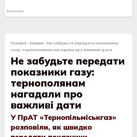
Головна
»
Новини
»
Не забудьте передати показники
газу: тернополянам нагадали про важливі дати
Не забудьте передати
показники газу:
тернополянам
нагадали про
важливі дати
У ПрАТ «Тернопільміськгаз»
розповіли, як швидко
передати показники