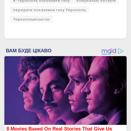
е-Тернопіль показники газу
комунальні послуги
передати показники газу Тернопіль
Тернопільміськгаз