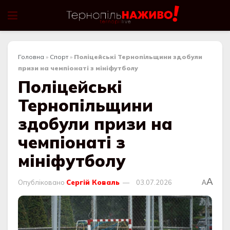
Головна
»
Спорт
»
Поліцейські Тернопільщини здобули
призи на чемпіонаті з мініфутболу
Поліцейські
Тернопільщини
здобули призи на
чемпіонаті з
мініфутболу
A
Опубліковано
Сергій Коваль
03.07.2026
A