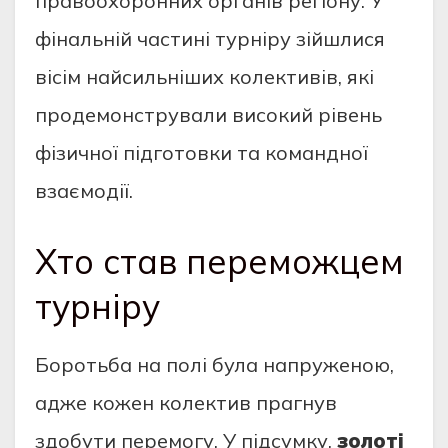
правоохоронних органів регіону. У
фінальній частині турніру зійшлися
вісім найсильніших колективів, які
продемонстрували високий рівень
фізичної підготовки та командної
взаємодії.
Хто став переможцем
турніру
Боротьба на полі була напруженою,
адже кожен колектив прагнув
здобути перемогу. У підсумку,
золоті