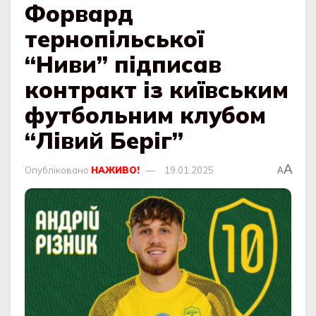
Форвард
тернопільської
“Ниви” підписав
контракт із київським
футбольним клубом
“Лівий Беріг”
A
Опубліковано
НАЖИВО!
19.01.2025
A