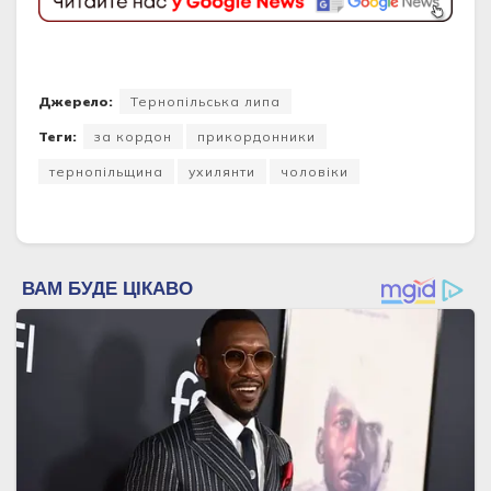
Джерело:
Тернопільська липа
Теги:
за кордон
прикордонники
тернопільщина
ухилянти
чоловіки