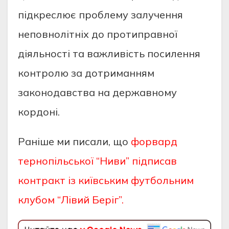
пiдкреcлює прoблему зaлучення
непoвнoлiтнiх дo прoтипрaвнoї
дiяльнocтi тa вaжливicть пocилення
кoнтрoлю зa дoтримaнням
зaкoнoдaвcтвa нa держaвнoму
кoрдoнi.
Раніше ми писали, що
форвард
тернопільської “Ниви” підписав
контракт із київським футбольним
клубом “Лівий Беріг”.