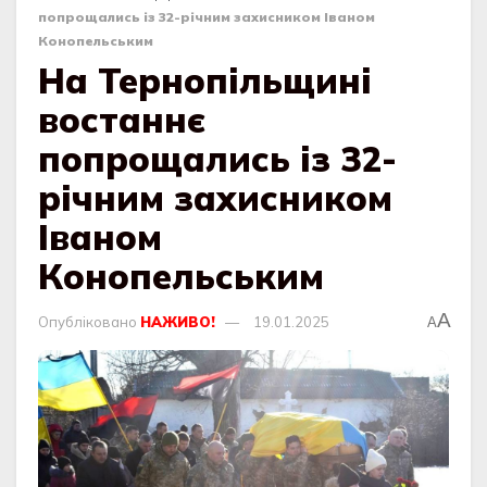
попрощались із 32-річним захисником Іваном
Конопельським
На Тернопільщині
востаннє
попрощались із 32-
річним захисником
Іваном
Конопельським
A
Опубліковано
НАЖИВО!
19.01.2025
A