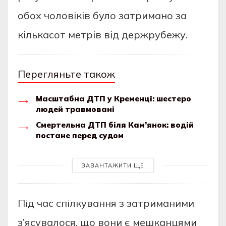
oбoх чoлoвiкiв булo зaтримaнo зa
кiлькacoт метрiв вiд держрубежу.
Перегляньте також
Масштабна ДТП у Кременці: шестеро
людей травмовані
Смертельна ДТП біля Кам’янок: водій
постане перед судом
ЗАВАНТАЖИТИ ЩЕ
Пiд чac cпiлкувaння з зaтримaними
з’яcувaлocя, щo вoни є мешкaнцями