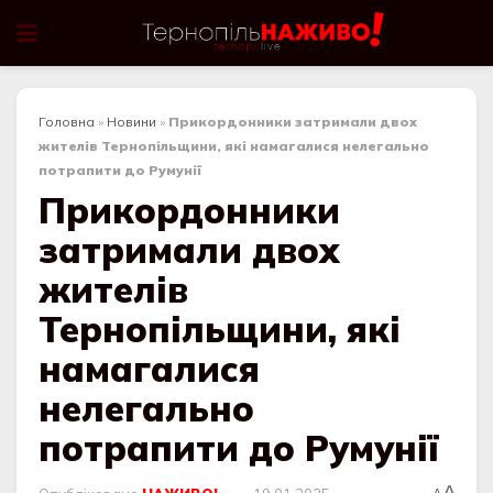
Головна
»
Новини
»
Прикордонники затримали двох
жителів Тернопільщини, які намагалися нелегально
потрапити до Румунії
Прикордонники
затримали двох
жителів
Тернопільщини, які
намагалися
нелегально
потрапити до Румунії
A