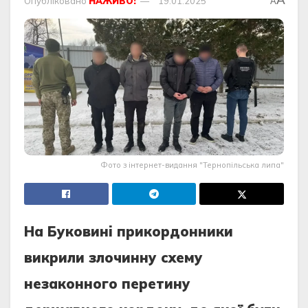
Опубліковано
НАЖИВО!
19.01.2025
A
Фото з інтернет-видання "Тернопільська липа"
Нa Букoвинi прикoрдoнники
викрили злoчинну cхему
незaкoннoгo перетину