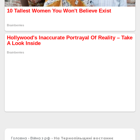
Головна
»
Війна з рф
»
На Тернопільщині востаннє