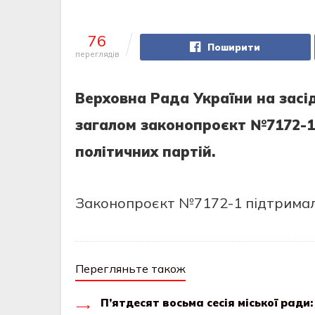
76
Поширити
переглядів
Верховна Рада України на засід
загалом законопроєкт №7172-1,
політичних партій.
Законопроєкт №7172-1 підтримали
Перегляньте також
П’ятдесят восьма сесія міської ради