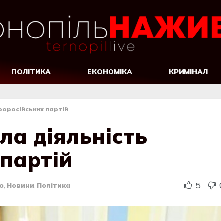
ПОЛІТИКА
ЕКОНОМІКА
КРИМІНАЛ
роросійських партій
ла діяльність
 партій
5
о
,
Новини
,
Політика