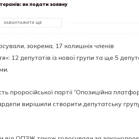
теранів: як подати заявку
ЗАВАНТАЖИТИ ЩЕ
осували, зокрема, 17 колишніх членів
»: 12 депутатів із нової групи та ще 5 депут
ми.
ть проросійської партії “Опозиційна платфо
 нардепи вирішили створити депутатську груп
ти від ОПЗЖ також голосували за законопро