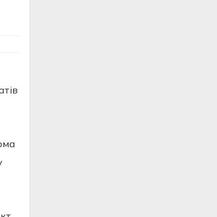
атів
рма
у
єкт