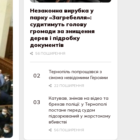
Незаконна вирубка у
парку «Загребелля»:
судитимуть голову
громади за знищення
дерев і підробку
документів
56 ПОШИРЕННЯ
Тернопіль попрощався з
сімома невідомими Героями
22 ПОШИРЕННЯ
Катував, знімав на відео та
брехав поліції: у Тернополі
постане перед судом
підозрюваний у жорстокому
вбивстві
56 ПОШИРЕННЯ