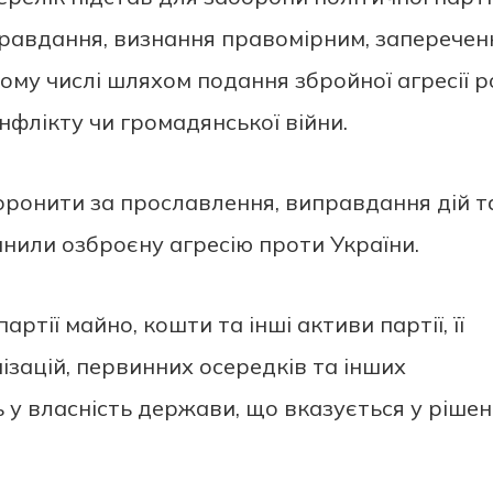
правдання, визнання правомірним, заперечен
тому числі шляхом подання збройної агресії ро
нфлікту чи громадянської війни.
оронити за прославлення, виправдання дій т
чинили озброєну агресію проти України.
артії майно, кошти та інші активи партії, її
ізацій, первинних осередків та інших
у власність держави, що вказується у рішен