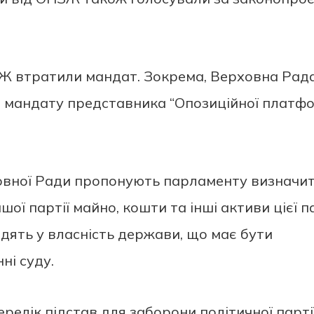
ЗЖ втратили мандат. Зокрема, Верховна Рад
о мандату представника “Опозиційної платф
овної Ради пропонують парламенту визначит
шої партії майно, кошти та інші активи цієї п
одять у власність держави, що має бути
ні суду.
елік підстав для заборони політичної парті