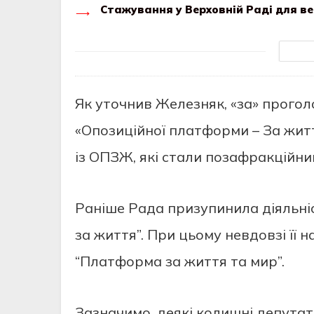
Стажування у Верховній Раді для ве
Як уточнив Железняк, «за» прогол
«Опозиційної платформи – За життя
із ОПЗЖ, які стали позафракційни
Раніше Рада призупинила діяльніс
за життя”. При цьому невдовзі її
“Платформа за життя та мир”.
Зазначимо, деякі колишні депута