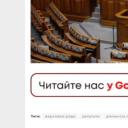
Теги:
верховна рада
депутати
діяльність