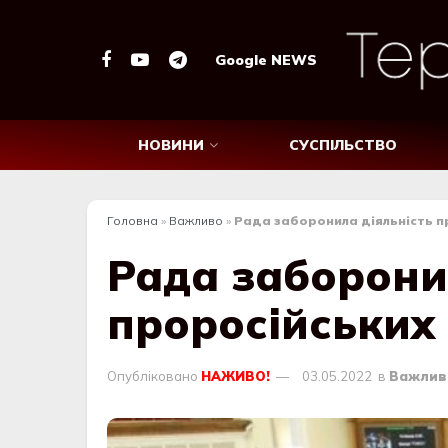
Google NEWS
НОВИНИ
СУСПІЛЬСТВО
Головна
»
Важливо
»
Рада заборонила діяльність п
Рада заборони
проросійських
Опубліковано
НАЖИВО!
03.05.2022
в
Важлив