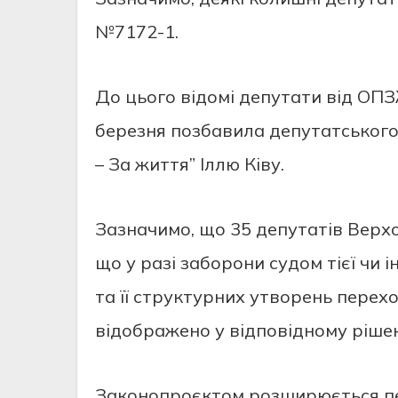
№7172-1.
До цього відомі депутати від ОП
березня позбавила депутатськог
– За життя” Іллю Ківу.
Зазначимо, що 35 депутатів Верх
що у разі заборони судом тієї чи ін
та її структурних утворень перех
відображено у відповідному рішен
Законопроєктом розширюється пер