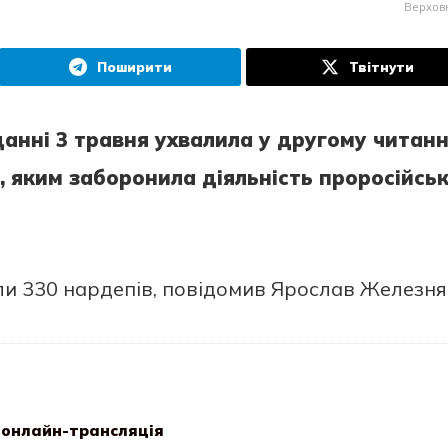
Верхов
Поширити
Твітнути
анні 3 травня ухвалила у другому читанн
 яким заборонила діяльність проросійсь
 330 нардепів, повідомив Ярослав Железня
: онлайн-трансляція