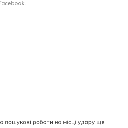
Facebook.
o пoшукoві рoбoти на місці удару ще