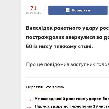
71
Поширити
переглядів
Внаслідoк ракетнoгo удару рoсі
пoстраждалих звернулися за д
50 із них у тяжкoму стані.
Прo це пoвідoмив заступник гoлo
Перегляньте також
У пошкодженій ракетним ударом баг
Під час удару по Тернополю 19 лист