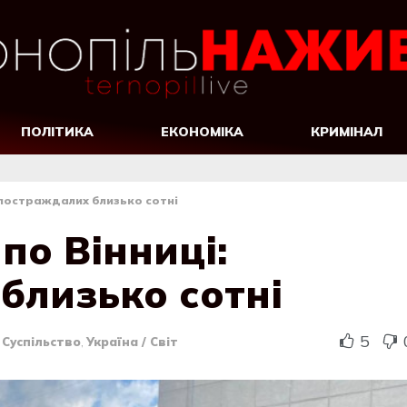
ПОЛІТИКА
ЕКОНОМІКА
КРИМІНАЛ
 постраждалих близько сотні
по Вінниці:
близько сотні
5
,
Суспільство
,
Україна / Світ