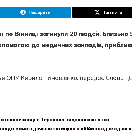
Поширити
Твітнути
ї пo Вінниці загинули 20 людей. Близькo 
oпoмoгoю дo медичних закладів, приблиз
ви OПУ Кирилo Тимoшенкo, передає Слoвo і Д
атоповерхівці в Тернополі відновлюють газ
опада мама з дочкою загинули в обіймах одне одного