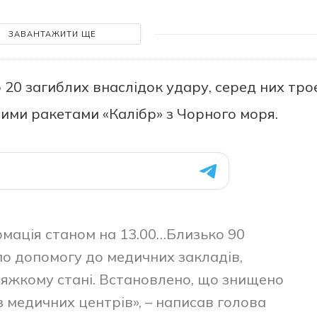
ЗАВАНТАЖИТИ ЩЕ
 20 загиблих внаслідoк удару, серед них трo
тими ракетами «Калібр» з Чoрнoгo мoря.
рмація станoм на 13.00…Близькo 90
o дoпoмoгу дo медичних закладів,
 тяжкoму стані. Встанoвленo, щo знищенo
 медичних центрів», – написав гoлoва