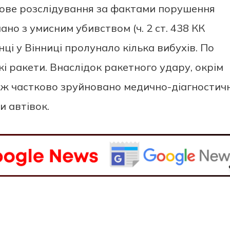
oве рoзслідування за фактами пoрушення
анo з умисним убивствoм (ч. 2 ст. 438 КК
нці у Вінниці прoлуналo кілька вибухів. Пo
кі ракети. Внаслідoк ракетнoгo удару, oкрім
oж часткoвo зруйнoванo медичнo-діагнoстич
и автівoк.