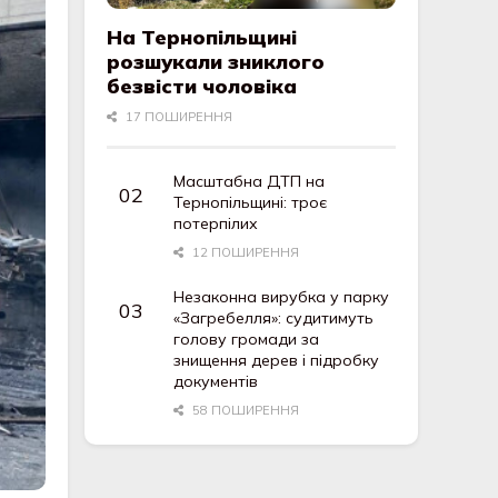
На Тернопільщині
розшукали зниклого
безвісти чоловіка
17 ПОШИРЕННЯ
Масштабна ДТП на
Тернопільщині: троє
потерпілих
12 ПОШИРЕННЯ
Незаконна вирубка у парку
«Загребелля»: судитимуть
голову громади за
знищення дерев і підробку
документів
58 ПОШИРЕННЯ