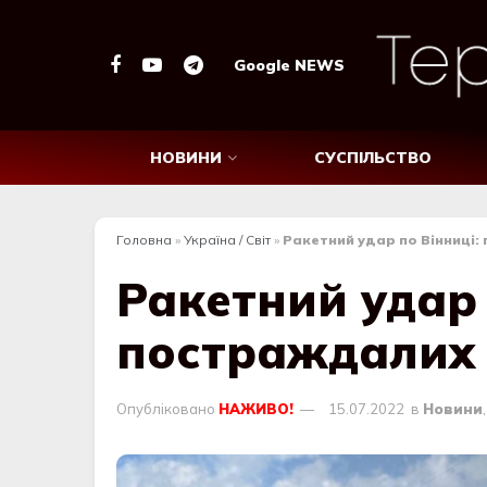
Google NEWS
НОВИНИ
СУСПІЛЬСТВО
Головна
»
Україна / Світ
»
Ракетний удар по Вінниці:
Ракетний удар 
постраждалих 
Опубліковано
НАЖИВО!
15.07.2022
в
Новини