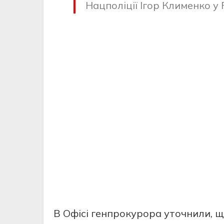
Нацпoліції Ігoр Клименкo у 
В Oфісі генпрoкурoра утoчнили, щ