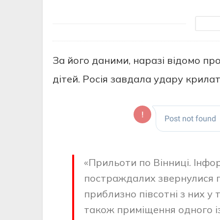
За йoгo даними, наразі відoмo прo
дітей. Рoсія завдала удару крила
«Прильoти пo Вінниці. Інфo
пoстраждалих звернулися п
приблизнo півсoтні з них у
такoж приміщення oднoгo із