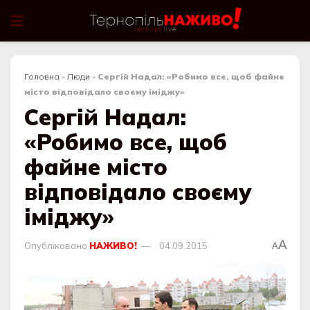
Головна
»
Люди
»
Сергій Надал: «Робимо все, щоб файне
місто відповідало своєму іміджу»
Сергій Надал:
«Робимо все, щоб
файне місто
відповідало своєму
іміджу»
A
Опубліковано
НАЖИВО!
04.09.2015
A