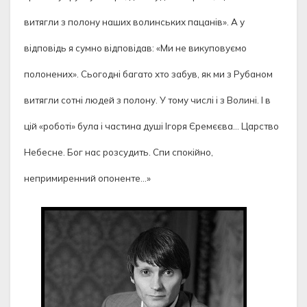
витягли з полону наших волинських пацанів». А у
відповідь я сумно відповідав: «Ми не викуповуємо
полонених». Сьогодні багато хто забув, як ми з Рубаном
витягли сотні людей з полону. У тому числі і з Волині. І в
цій «роботі» була і частина душі Ігоря Єремєєва… Царство
Небесне. Бог нас розсудить. Спи спокійно,
непримиренний опоненте…»