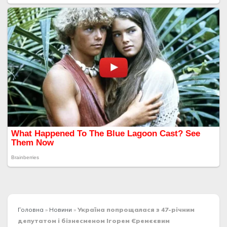
Головна
»
Новини
»
Україна попрощалася з 47-річним
депутатом і бізнесменом Ігорем Єремєєвим