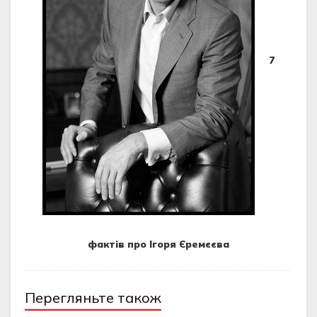
7
фактів
про Ігоря Єремєєва
Перегляньте також