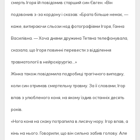
смерть Ігоря їй повідомив старший син Євген. «Він
подзвонив з-за кордону і сказав: «Брата більше немає, —
каже, витираючи сльози над фотографіями Ігоря, Ганна
Василівна. — Хоча днями дружина Тетяна телефонувала,
сказала, що Ігоря повинні перевести з відділення
травматології в нейрохірургію…»
Жінка також повідомила подробиці трагічного випадку,
коли син отримав смертельну травму. За її словами, Ігор
впав з улюбленого коня, на якому їздив останніх десять
років.
«Нога коня на скаку потрапила в лисячу нору. Ігор впав, а
кінь на нього. Говорили, що він сильно забив голову. Але