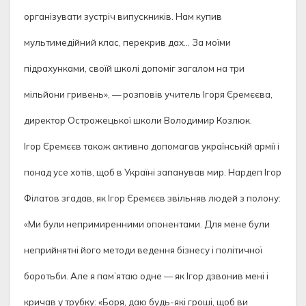
організувати зустріч випускників. Нам купив
мультимедійний клас, перекрив дах… За моїми
підрахунками, своїй школі допоміг загалом на три
мільйони гривень», — розповів учитель Ігоря Єремєєва,
директор Острожецької школи Володимир Козлюк.
Ігор Єремєєв також активно допомагав українській армії і
понад усе хотів, щоб в Україні запанував мир. Нардеп Ігор
Філатов згадав, як Ігор Єремєєв звільняв людей з полону:
«Ми були непримиренними опонентами. Для мене були
неприйнятні його методи ведення бізнесу і політичної
боротьби. Але я пам’ятаю одне — як Ігор дзвонив мені і
кричав у трубку: «Боря, даю будь-які гроші, щоб ви