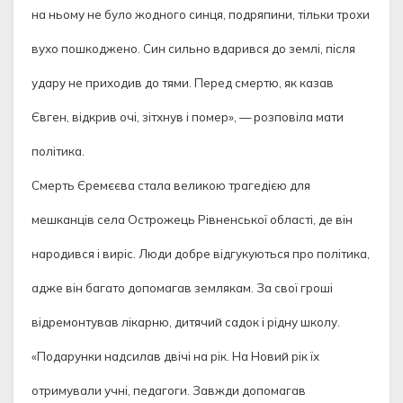
на ньому не було жодного синця, подряпини, тільки трохи
вухо пошкоджено. Син сильно вдарився до землі, після
удару не приходив до тями. Перед смертю, як казав
Євген, відкрив очі, зітхнув і помер», — розповіла мати
політика.
Смерть Єремєєва стала великою трагедією для
мешканців села Острожець Рівненської області, де він
народився і виріс. Люди добре відгукуються про політика,
адже він багато допомагав землякам. За свої гроші
відремонтував лікарню, дитячий садок і рідну школу.
«Подарунки надсилав двічі на рік. На Новий рік їх
отримували учні, педагоги. Завжди допомагав