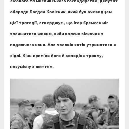
лісового та мисливського господарства, депутат
облради Богдан Колісник, який був очевидцем
цієї трагедії, стверджує , що Ігор Єремєєв міг
залишитися живим, якби вчасно зіскочив з
падаючого коня. Але чоловік хотів утриматися в
сідлі. Кінь прим’яв його й заподіяв травму,
несумісну з життям.