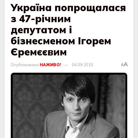
Україна попрощалася
з 47-річним
депутатом і
бізнесменом Ігорем
Єремєєвим
A
Опубліковано
НАЖИВО!
04.09.2015
A