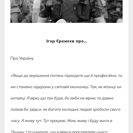
Ігор Єремєєв про…
Про Україну
«Якщо до вирішення питань підходити ще й професійно, то
ми станемо лідерами у світовій економіці. Так, як японці чи
китайці. Я вірю, що так буде, бо якби не вірив, то давно
поїхав би звідси, як багато молодих людей зробили свого
часу. Я живу тут. Тут працюю. Жив, живу і буду жити в
Луцьку. Це означає, що я вірю в перспективу цього