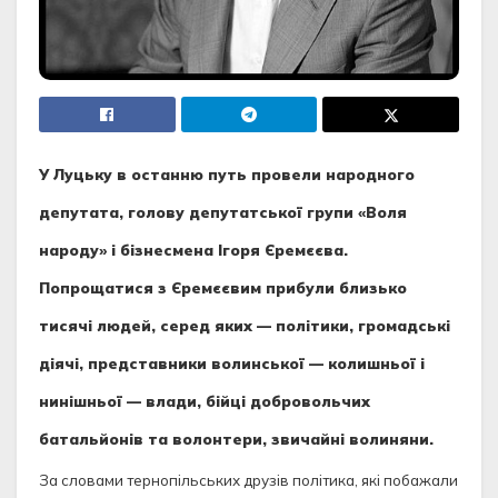
У Луцьку в останню путь провели народного
депутата, голову депутатської групи «Воля
народу» і бізнесмена Ігоря Єремєєва.
Попрощатися з Єремєєвим прибули близько
тисячі людей, серед яких — політики, громадські
діячі, представники волинської — колишньої і
нинішньої — влади, бійці добровольчих
батальйонів та волонтери, звичайні волиняни.
За словами тернопільських друзів політика, які побажали