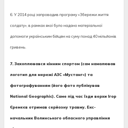
6. У 2014 році запровадив програму «Збережи життя
солдату», в рамках якої було надано матеріальної
допомоги українським бійцям на суму понад 40 мільйонів
гривень.
7. Захоплювався кінним спортом (сам намалював
логотип для мережі АЗС «Мустанг») та
фотографуванням (його фото публікував
National Geographic). Саме під час їзди верхи Ігор
Єремєєв отримав серйозну травму. Екс-
начальник Волинського обласного управління