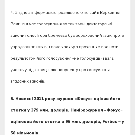
4. Згідно з інформацією, розміщеною на сайті Верховної
Ради, під час голосування за так звані диктаторські
закони голос Ігоря Єремєєва був зарахований «за», проте
упродовж тижня він подав заяву з проханням вважати
результатом його голосування «не голосував» і взяв
участь у підготовці законопроекту про скасування
згаданих законів.
5. Навесні 2011 року журнал «Фокус» оцінив його
статки у 379 млн. доларів. Нині ж журнал «Фокус»
оцінював його статки в 96 млн. доларів, Forbes – у
58 мільйонів.