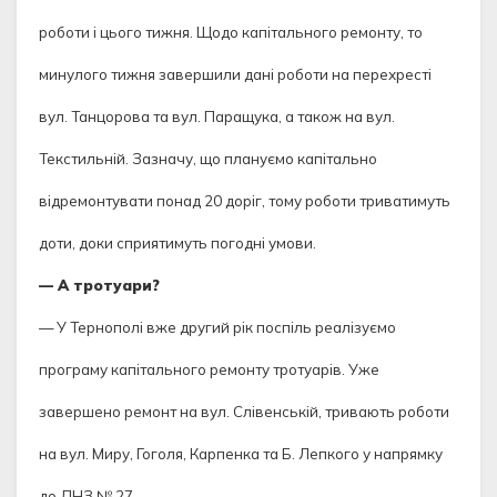
роботи і цього тижня. Щодо капітального ремонту, то
минулого тижня завершили дані роботи на перехресті
вул. Танцорова та вул. Паращука, а також на вул.
Текстильній. Зазначу, що плануємо капітально
відремонтувати понад 20 доріг, тому роботи триватимуть
доти, доки сприятимуть погодні умови.
— А тротуари?
— У Тернополі вже другий рік поспіль реалізуємо
програму капітального ремонту тротуарів. Уже
завершено ремонт на вул. Слівенській, тривають роботи
на вул. Миру, Гоголя, Карпенка та Б. Лепкого у напрямку
до ДНЗ № 27.