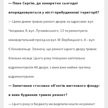
— Пане Сергію, де конкретно сьогодні
впорядковуються у місті прибудинкові території?
— Цими днями триває ремонт дворів за адресами: вул.
Чалдаєва, 8, вул. Лучаківського, 13 та ремонтують
міжквартальний проїзд на вул. М. Вербицького, 4 – вул.
Є.Коновальця. Зазначу, що ремонт одного двору триває
близько місяця. Цього року плануємо капітально
відремонтувати 44 двори, з яких вже майже третину
відремонтували.
— Запитання стосовно об’єктів житлового фонду:
в яких будинках триває ремонт?
— Цього року із бюджету ми виділили кошти на ремонт