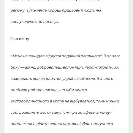
регіону. Тут живуть хороші працьовиті люди, які
заслуговують на повагу».
Про війну
«Мене не покидає відчуття подвійної реальності. З одного
боку — війна, добровольці, волонтери, герої-патріоти, які
захищають кожен клаптик української землі. З іншого —
політики роблять вигляд, що ніби нічого
екстраординарного в країні не відбувається, тому можна
собі дозволити вести закулісні ігри за сфери впливу і
наполегливо ділити владні портфелі. Вже наступного