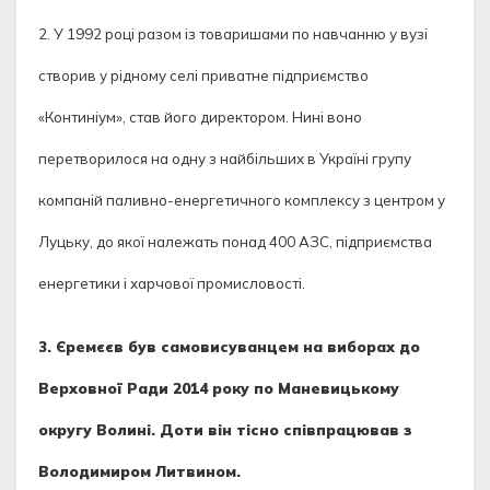
2. У 1992 році разом із товаришами по навчанню у вузі
створив у рідному селі приватне підприємство
«Континіум», став його директором. Нині воно
перетворилося на одну з найбільших в Україні групу
компаній паливно-енергетичного комплексу з центром у
Луцьку, до якої належать понад 400 АЗС, підприємства
енергетики і харчової промисловості.
3. Єремєєв був самовисуванцем на виборах до
Верховної Ради 2014 року по Маневицькому
округу Волині. Доти він тісно співпрацював з
Володимиром Литвином.