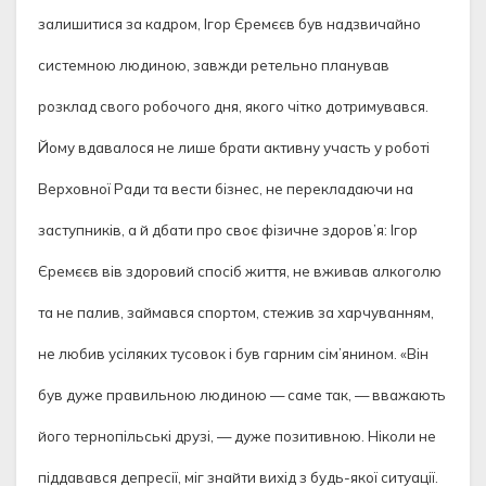
залишитися за кадром, Ігор Єремєєв був надзвичайно
системною людиною, завжди ретельно планував
розклад свого робочого дня, якого чітко дотримувався.
Йому вдавалося не лише брати активну участь у роботі
Верховної Ради та вести бізнес, не перекладаючи на
заступників, а й дбати про своє фізичне здоров’я: Ігор
Єремєєв вів здоровий спосіб життя, не вживав алкоголю
та не палив, займався спортом, стежив за харчуванням,
не любив усіляких тусовок і був гарним сім’янином. «Він
був дуже правильною людиною — саме так, — вважають
його тернопільські друзі, — дуже позитивною. Ніколи не
піддавався депресії, міг знайти вихід з будь-якої ситуації.