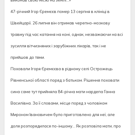
47-річний Ігор Єремєєв помер 13 серпня в клініці в
Швейцарії. 26 липня він отримав черепно-мозкову
травму під час катання на коні, однак, незважаючи на всі
зусилля вітчизняних і зарубіжних лікарів, так і не
прийшов до тями.
Поховали Ігоря Єремєєва в рідному селі Острожець
Рівненської області поряд з батьком. Рішення поховати
сина саме тут прийняла 84-річна мати нардепа Ганна
Василівна. За її словами, місце поряд з чоловіком
Мироном Івановичем було приготовлено для неї, але
доля розпорядилася по-іншому… Як розповіла мати, про