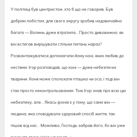
У політиці був центристом, хто б що не говорив. Був
добрим лобістом, для свого округу зробив надзвичайно
багато — Волинь дуже втратила… Просто дивовижно: як
він встигав вирішувати стільки питань нараз?
Розвантажуватися допомагали йому коні, яких любив до
нестями. Ігор розповідав, що коні — дуже небезпечні
тварини. Коня може сполохати пташка чи оса, і тоді він
стає просто неконтрольованим. Тож Ігор знав про всю цю
небезпеку, але… Якась іронія є у тому, що саме він —
людина, яка сповідувала здоровий спосіб життя, так
пішов від нас… Можливо, Господь забрав його, бо він уже
виконав свою місію на землі…»