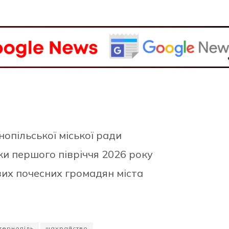
нопільської міської ради
и першого півріччя 2026 року
их почесних громадян міста
тернопіль
шахрайство