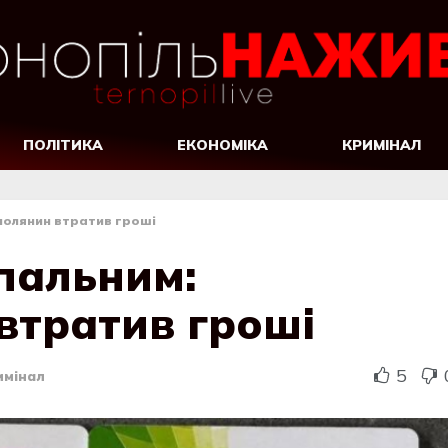
ПОЛІТИКА
ЕКОНОМІКА
КРИМІНАЛ
полянин втратив гроші
пальним:
втратив гроші
5
имінал