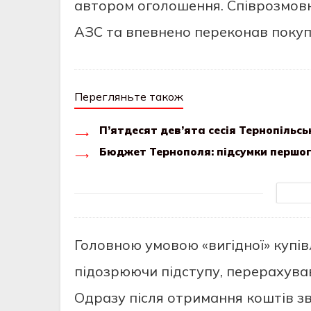
автором оголошення. Співрозмов
АЗС та впевнено переконав покупц
Перегляньте також
П’ятдесят дев’ята сесія Тернопільськ
Бюджет Тернополя: підсумки першого
Головною умовою «вигідної» купів
підозрюючи підступу, перерахував
Одразу після отримання коштів зв’