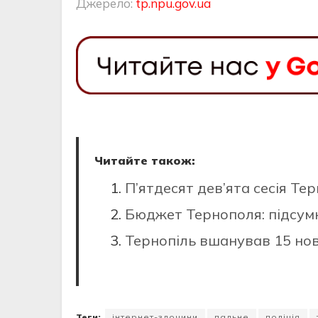
Джерело:
tp.npu.gov.ua
Читайте також:
П’ятдесят дев’ята сесія Тер
Бюджет Тернополя: підсумк
Тернопіль вшанував 15 нов
Теги:
інтернет-злочини
пальне
поліція