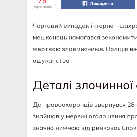
75
Поширити
переглядів
Черговий випадок інтернет-шахра
мешканець намагався зекономити 
жертвою зловмисників. Поліція в
ошуканства.
Деталі злочинної
До правоохоронців звернувся 28-
знайшов у мережі оголошення про
значно нижчою від ринкової. Споку