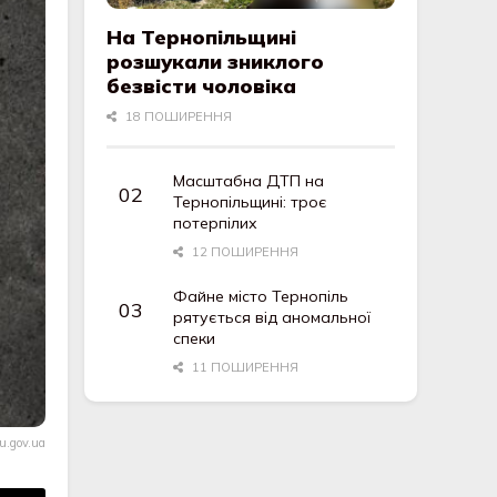
На Тернопільщині
розшукали зниклого
безвісти чоловіка
18 ПОШИРЕННЯ
Масштабна ДТП на
Тернопільщині: троє
потерпілих
12 ПОШИРЕННЯ
Файне місто Тернопіль
рятується від аномальної
спеки
11 ПОШИРЕННЯ
u.gov.ua