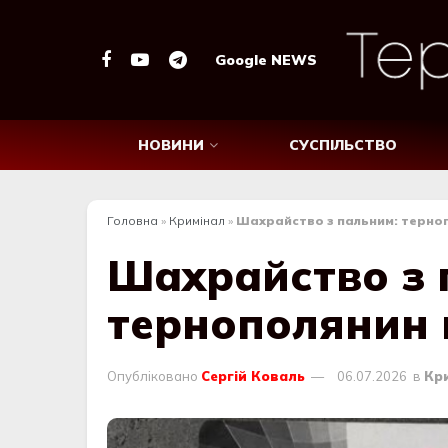
Google NEWS
НОВИНИ
СУСПІЛЬСТВО
Головна
»
Кримінал
»
Шахрайство з пальним: терно
Шахрайство з 
тернополянин 
Опубліковано
Сергій Коваль
06.07.2026
в
Кр