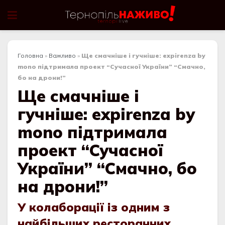
Головна
»
Важливо
»
Ще смачніше і гучніше: expirenza by
mono підтримала проект “Сучасної України” “Смачно,
бо на дрони!”
Ще смачніше і
гучніше: expirenza by
mono підтримала
проект “Сучасної
України” “Смачно, бо
на дрони!”
У колаборації із одним з
найбільших ресторанних