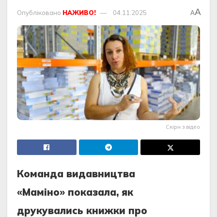
A
Опубліковано
НАЖИВО!
04.11.2025
A
Скірн з відео
Команда видавництва
«Маміно» показала, як
друкувались книжки про