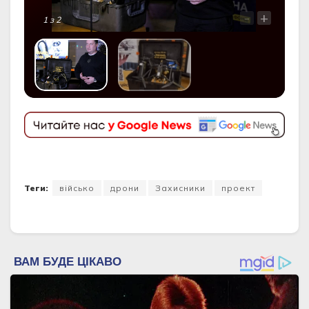
-
+
1
з 2
Теги:
військо
дрони
Захисники
проект