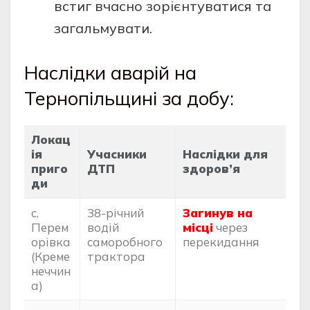
встиг вчасно зорієнтуватися та
загальмувати.
Наслідки аварій на
Тернопільщині за добу:
Локац
ія
Учасники
Наслідки для
приго
ДТП
здоров’я
ди
с.
38-річний
Загинув на
Перем
водій
місці
через
орівка
саморобного
перекидання
(Креме
трактора
неччин
а)