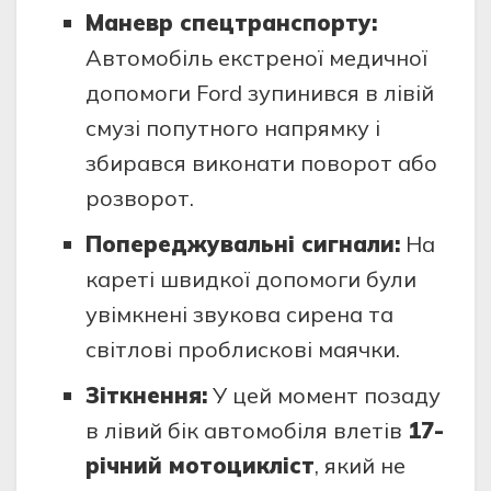
Маневр спецтранспорту:
Автомобіль екстреної медичної
допомоги Ford зупинився в лівій
смузі попутного напрямку і
збирався виконати поворот або
розворот.
Попереджувальні сигнали:
На
кареті швидкої допомоги були
увімкнені звукова сирена та
світлові проблискові маячки.
Зіткнення:
У цей момент позаду
в лівий бік автомобіля влетів
17-
річний мотоцикліст
, який не