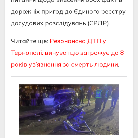
дорожніх пригод до Єдиного реєстру
досудових розслідувань (ЄРДР).
Читайте ще:
Резонансна ДТП у
Тернополі: винуватцю загрожує до 8
років ув’язнення за смерть людини
.