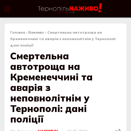
Головна
»
Важливо
»
Смертельна автотроща на
Кременеччині та аварія з неповнолітнім у Тернополі:
дані поліції
Смертельна
автотроща на
Кременеччині та
аварія з
неповнолітнім у
Тернополі: дані
поліції
A