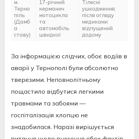
м.
17-річний
Тілесні
Терно
керманич
ушкодження;
піль
мотоцикла
після огляду
(Дамб
та
медиками
а
автомобіль
відпущений
ставу)
швидкої
додому
За інформацією слідчих, обоє водіїв в
аварії у Тернополі були абсолютно
тверезими. Неповнолітньому
пощастило відбутися легкими
травмами та забоями —
госпіталізація хлопцю не
знадобилася. Наразі вирішується
питання щодо внесення обох фактів