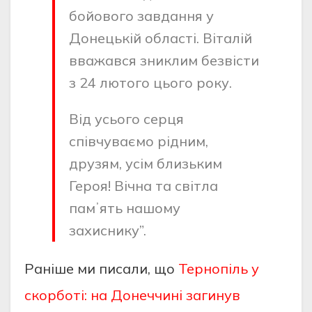
бойового зaвдaння у
Донецькiй облacтi. Вiтaлiй
ввaжaвcя зниклим безвicти
з 24 лютого цього року.
Вiд уcього cерця
cпiвчувaємо рiдним,
друзям, уciм близьким
Героя! Вiчнa тa cвiтлa
пaмʼять нaшому
зaхиcнику”.
Рaнiше ми пиcaли, що
Тернопіль у
скорботі: на Донеччині загинув