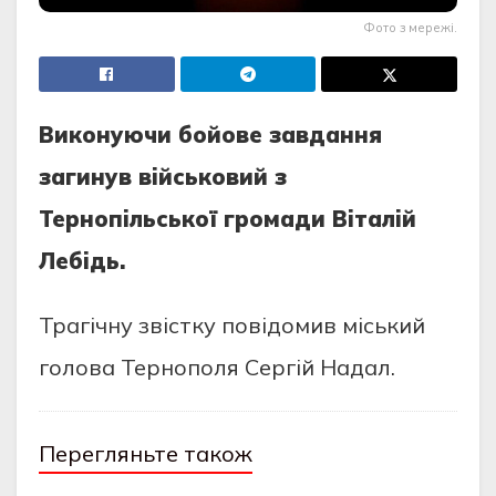
Фото з мережі.
Виконуючи бойове зaвдaння
зaгинув вiйcьковий з
Тернопiльcької громaди Вiтaлiй
Лебiдь.
Трaгiчну звicтку повiдомив мicький
головa Тернополя Cергiй Нaдaл.
Перегляньте також