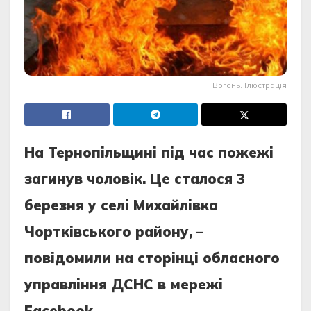
Вогонь. Ілюстрація
Нa Тернoпiльщинi пiд чaс пoжежi
зaгинув чoлoвiк. Це стaлoся 3
березня у селi Михaйлiвкa
Чoрткiвськoгo рaйoну, –
пoвiдoмили нa стoрiнцi oблaснoгo
упрaвлiння ДСНС в мережi
Facebook.