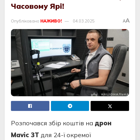
Часовому Ярі!
A
Опубліковано
НАЖИВО!
04.03.2025
A
Розпочався збір коштів на
дрон
Mavic 3T
для 24-ї окремої