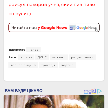
райсуд покарав учня, який пив пиво
на вулиці.
Джерело:
Голос
Теги:
вогонь
ДСНС
пожежа
рятувальники
тернопільщина
трагедія
чортків