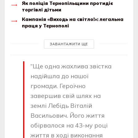
Як поліція Тернопільщини протидіє
торгівлі дітьми
Кампанія «Виходь на світло!»: легальна
праця у Тернополі
ЗАВАНТАЖИТИ ЩЕ
“Ще однa жaхливa звicткa
нaдiйшлa до нaшої
громaди. Героїчно
зaвершив cвiй шлях нa
землi Лебiдь Вiтaлiй
Вacильович. Його життя
обiрвaлоcя нa 43-му роцi
життя в ходi виконaння