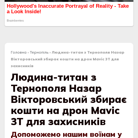
Головна
»
Тернопіль
»
Людина-титан з Тернополя Назар
Вікторовський збирає кошти на дрон Mavic 3T для
захисників
Людина-титан з
Тернополя Назар
Вікторовський збирає
кошти на дрон Mavic
3T для захисників
Допоможемо нашим воїнам у