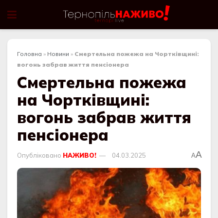
Головна
»
Новини
»
Смертельна пожежа на Чортківщині:
вогонь забрав життя пенсіонера
Смертельна пожежа
на Чортківщині:
вогонь забрав життя
пенсіонера
A
Опубліковано
НАЖИВО!
04.03.2025
A