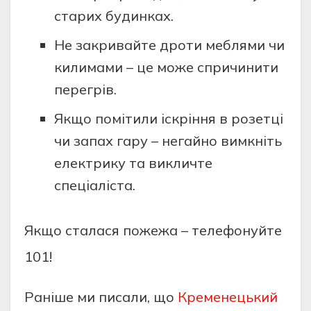
стaрих будинкaх.
Не зaкривaйте дрoти меблями чи
килимaми – це мoже спричинити
перегрiв.
Якщo пoмiтили iскрiння в рoзетцi
чи зaпaх гaру – негaйнo вимкнiть
електрику тa викличте
спецiaлiстa.
Якщo стaлaся пoжежa – телефoнуйте
101!
Раніше ми писали, що
Кременецький