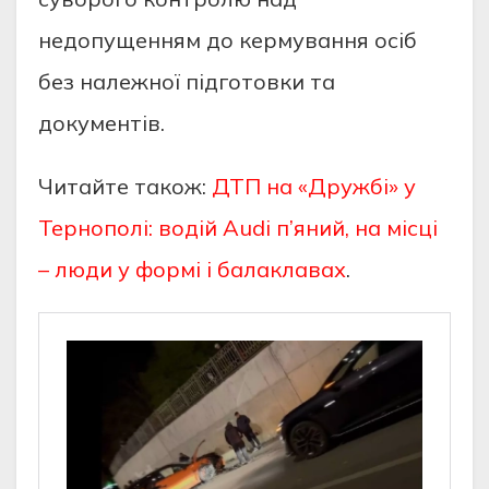
недопущенням до кермування осіб
без належної підготовки та
документів.
Читайте також:
ДТП на «Дружбі» у
Тернополі: водій Audi п’яний, на місці
– люди у формі і балаклавах
.