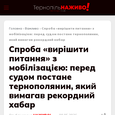
Головна
»
Важливо
»
Спроба «вирішити питання» з
мобілізацією: перед судом постане тернополянин,
який вимагав рекордний хабар
Спроба «вирішити
питання» з
мобілізацією: перед
судом постане
тернополянин, який
вимагав рекордний
хабар
A