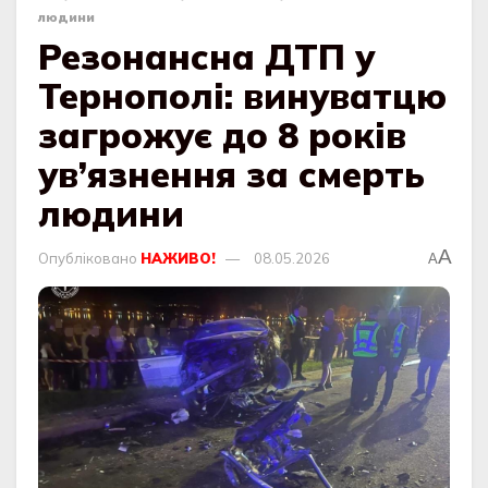
людини
Резонансна ДТП у
Тернополі: винуватцю
загрожує до 8 років
ув’язнення за смерть
людини
A
Опубліковано
НАЖИВО!
08.05.2026
A