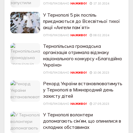
ОПУБЛІКОВАНО
НАЖИВО!
17.10.2024
У Тернополі 5 рік поспіль
приєднаються до Всесвітньої тихої
акції «Ангели памʼяті»
ОПУБЛІКОВАНО
НАЖИВО!
08.02.2024
Тернопільська громадська
організація отримала відзнаку
національного конкурсу «Благодійна
Україна»
ОПУБЛІКОВАНО
НАЖИВО!
10.06.2023
Рекорд України встановлюватимуть
у Тернополі в Міжнародний день
захисту дітей
ОПУБЛІКОВАНО
НАЖИВО!
27.05.2023
У Тернополі волонтери
допомагають сім’ям, що опинилися в
складних обставинах