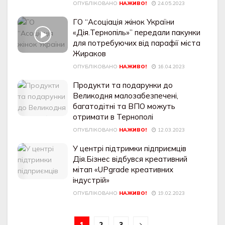
ОПУБЛІКОВАНО
НАЖИВО!
24.05.2023
ГО “Асоціація жінок України
«Дія.Тернопіль»” передали пакунки
для потребуючих від парафії міста
Жираков
ОПУБЛІКОВАНО
НАЖИВО!
16.04.2023
Продукти та подарунки до
Великодня малозабезпечені,
багатодітні та ВПО можуть
отримати в Тернополі
ОПУБЛІКОВАНО
НАЖИВО!
12.03.2023
У центрі підтримки підприємців
Дія.Бізнес відбувся креативний
мітап «UPgrade креативних
індустрій»
ОПУБЛІКОВАНО
НАЖИВО!
19.02.2023
1
2
3