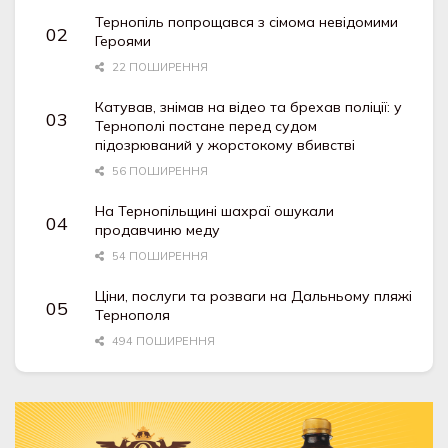
Тернопіль попрощався з сімома невідомими
Героями
22 ПОШИРЕННЯ
Катував, знімав на відео та брехав поліції: у
Тернополі постане перед судом
підозрюваний у жорстокому вбивстві
56 ПОШИРЕННЯ
На Тернопільщині шахраї ошукали
продавчиню меду
54 ПОШИРЕННЯ
Ціни, послуги та розваги на Дальньому пляжі
Тернополя
494 ПОШИРЕННЯ