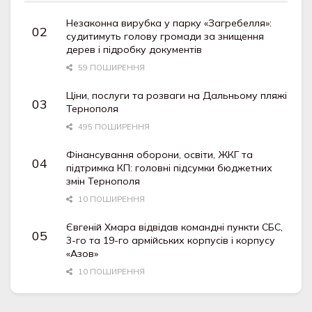
Незаконна вирубка у парку «Загребелля»:
судитимуть голову громади за знищення
дерев і підробку документів
59 ПОШИРЕННЯ
Ціни, послуги та розваги на Дальньому пляжі
Тернополя
495 ПОШИРЕННЯ
Фінансування оборони, освіти, ЖКГ та
підтримка КП: головні підсумки бюджетних
змін Тернополя
10 ПОШИРЕННЯ
Євгеній Хмара відвідав командні пункти СБС,
3-го та 19-го армійських корпусів і корпусу
«Азов»
10 ПОШИРЕННЯ