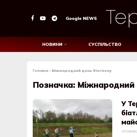
Google NEWS
НОВИНИ
СУСПІЛЬСТВО
Головна
»
Міжнародний день біатлону
Позначка:
Міжнародний 
У Те
біа
май
ОПУБЛІ