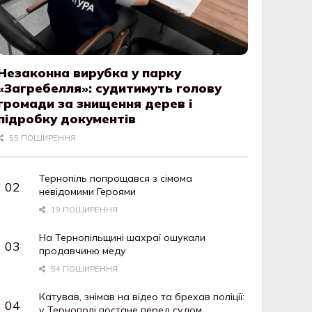
Незаконна вирубка у парку
«Загребелля»: судитимуть голову
громади за знищення дерев і
підробку документів
55 ПОШИРЕННЯ
Тернопіль попрощався з сімома
невідомими Героями
19 ПОШИРЕННЯ
На Тернопільщині шахраї ошукали
продавчиню меду
54 ПОШИРЕННЯ
Катував, знімав на відео та брехав поліції:
у Тернополі постане перед судом