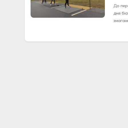
До пер
дня біа
змаганн