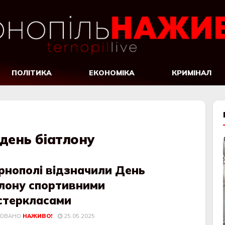
ПОЛІТИКА
ЕКОНОМІКА
КРИМІНАЛ
день біатлону
рнополі відзначили День
тлону спортивними
стеркласами
КОВАНО
НАЖИВО!
25.05.2025