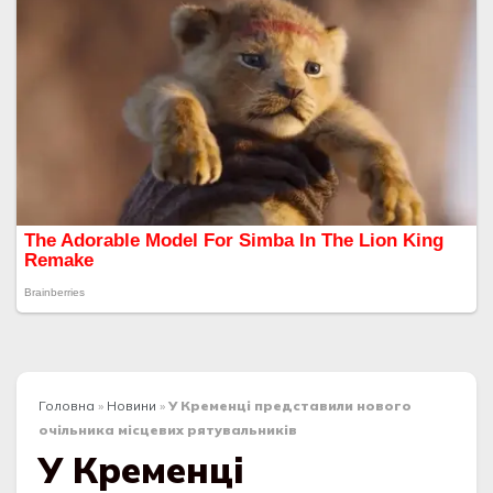
Головна
»
Новини
»
У Кременці представили нового
очільника місцевих рятувальників
У Кременці