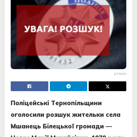
розшук
Полiцeйськi Тepнопiльщини
оголосили pозшук житeльки сeлa
Мшaнeць Бiлeцької гpомaди —