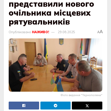
представили нового
очільника місцевих
рятувальників
A
Опубліковано
НАЖИВО!
29.08.2025
A
Фото видання "Тернополяни"