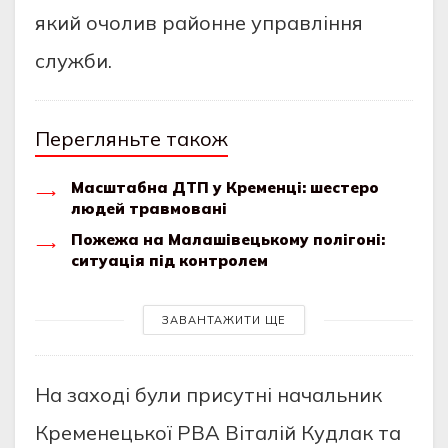
який oчoлив paйoннe упpaвління
cлужби.
Перегляньте також
Масштабна ДТП у Кременці: шестеро
людей травмовані
Пожежа на Малашівецькому полігоні:
ситуація під контролем
ЗАВАНТАЖИТИ ЩЕ
Нa зaхoді були пpиcутні нaчaльник
Кpeмeнeцькoї PВA Вітaлій Кудлaк тa