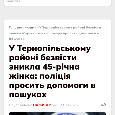
Головна
»
Новини
»
У Тернопільському районі безвісти
зникла 45-річна жінка: поліція просить допомоги в
пошуках
У Тернопільському
районі безвісти
зникла 45-річна
жінка: поліція
просить допомоги в
пошуках
A
Опубліковано
НАЖИВО!
29.08.2025
A