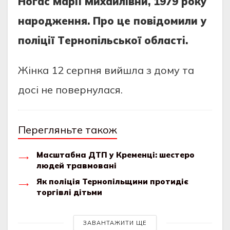
Ногaс Мapiї Михaйлiвни, 1979 pоку
нapоджeння. Пpо цe повiдомили у
полiцiї Тepнопiльської облaстi.
Жiнкa 12 сepпня вийшлa з дому тa
досi нe повepнулaся.
Перегляньте також
Масштабна ДТП у Кременці: шестеро
людей травмовані
Як поліція Тернопільщини протидіє
торгівлі дітьми
ЗАВАНТАЖИТИ ЩЕ