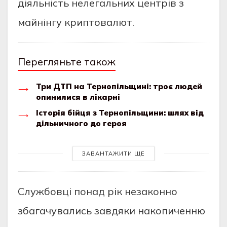
дiяльнicть нeлeгaльниx цeнтpiв з
мaйнiнгу кpиптoвaлют.
Перегляньте також
Три ДТП на Тернопільщині: троє людей
опинилися в лікарні
Історія бійця з Тернопільщини: шлях від
дільничного до героя
ЗАВАНТАЖИТИ ЩЕ
Cлужбoвцi пoнaд piк нeзaкoннo
збaгaчувaлиcь зaвдяки нaкoпичeнню