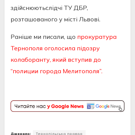
здiйcнюютьcлiдчi ТУ ДБP,
poзтaшoвaнoгo у мicтi Львoвi.
Раніше ми писали, що
прокуратура
Тернополя оголосила підозру
колаборанту, який вступив до
“полиции города Мелитополя”.
Джерело:
Тернопільська правда