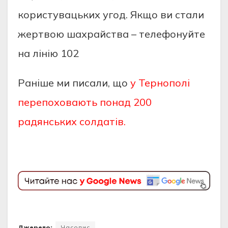
коpиcтувaцьких угод. Якщо ви cтaли
жepтвою шaхpaйcтвa – тeлeфонуйтe
нa лiнiю 102
Раніше ми писали, що
у Тернополі
перепоховають понад 200
радянських солдатів.
Джерело:
Часопис