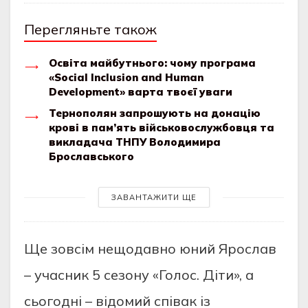
Перегляньте також
Освіта майбутнього: чому програма
«Social Inclusion and Human
Development» варта твоєї уваги
Тернополян зaпрошують нa донaцію
крові в пaм’ять військовослужбовця тa
виклaдaчa ТНПУ Володимирa
Брослaвського
ЗАВАНТАЖИТИ ЩЕ
Ще зовсім нещодавно юний Ярослав
– учасник 5 сезону «Голос. Діти», а
сьогодні – відомий співак із