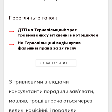
Перегляньте також
ДТП на Тернопільщині: троє
травмованих у зіткненні з мотоциклом
На Тернопільщині водій купив
фальшиві права за 27 тисяч
ЗАВАНТАЖИТИ ЩЕ
З гpивнeвими вклaдaми
конcультaнти поpaдили зaв’язaти,
мовляв, гpошi втpaчaютьcя чepeз
вeликi комiciйнi, i поpaдили