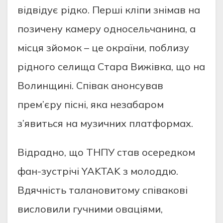
відвідує рідко. Перші кліпи знімав на
позичену камеру односельчанина, а
місця зйомок – це окраїни, поблизу
рідного селища Стара Вижівка, що на
Волинщині. Співак анонсував
прем’єру пісні, яка незабаром
з’явиться на музичних платформах.
Відрадно, що ТНПУ став осередком
фан-зустрічі YAKTAK з молоддю.
Вдячність талановитому співакові
висловили гучними оваціями,