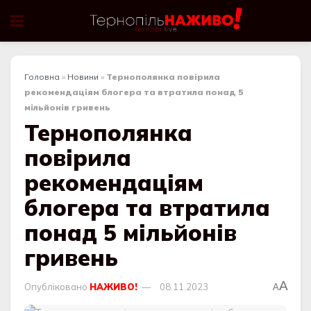
Головна
»
Новини
»
Тернополянка повірила
рекомендаціям блогера та втратила понад 5
мільйонів гривень
Тернополянка
повірила
рекомендаціям
блогера та втратила
понад 5 мільйонів
гривень
A
Опубліковано
НАЖИВО!
08.11.2023
A