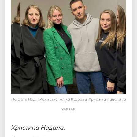
На фото Надія Раківська, Аліна Кудрова, Христина Надала та
YAKTAK
Христина Надала.