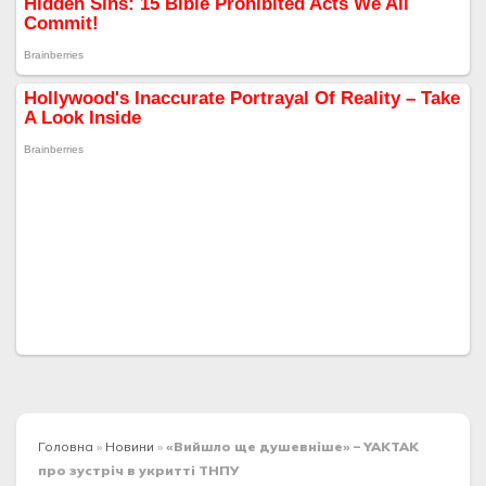
Головна
»
Новини
»
«Вийшло ще душевніше» – YAKTAK
про зустріч в укритті ТНПУ