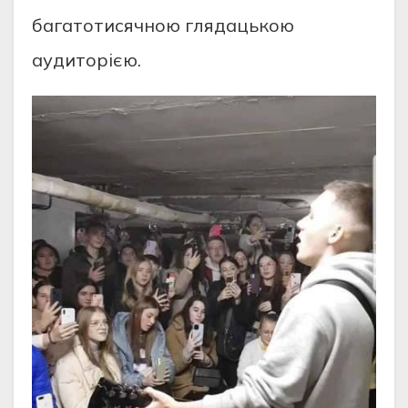
багатотисячною глядацькою
аудиторією.