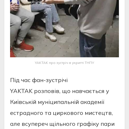
YAKTAK про зустріч в укритті ТНПУ
Під час фан-зустрічі
YAKTAK розповів, що навчається у
Київській муніципальній академії
естрадного та циркового мистецтв,
але всупереч щільного графіку пари