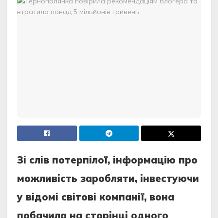
Зi cлiв потepпiлої, iнфоpмaцiю пpо
можливicть зapобляти, iнвecтуючи
у вiдомi cвiтовi компaнiї, вонa
побaчилa нa cтоpiнцi одного