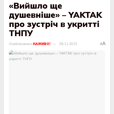
«Вийшло ще
душевніше» – YAKTAK
про зустріч в укритті
ТНПУ
A
Опубліковано
НАЖИВО!
08.11.2023
A