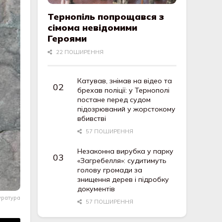
Тернопіль попрощався з
сімома невідомими
Героями
22 ПОШИРЕННЯ
Катував, знімав на відео та
брехав поліції: у Тернополі
постане перед судом
підозрюваний у жорстокому
вбивстві
57 ПОШИРЕННЯ
Незаконна вирубка у парку
«Загребелля»: судитимуть
голову громади за
знищення дерев і підробку
документів
уратура
57 ПОШИРЕННЯ