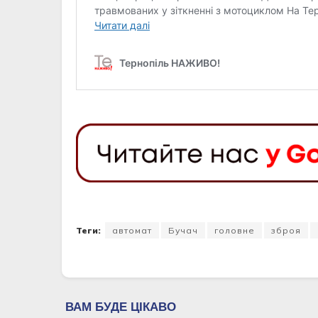
Теги:
автомат
Бучач
головне
зброя