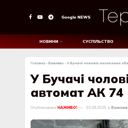
Google NEWS
НОВИНИ
СУСПІЛЬСТВО
Головна
»
Важливо
»
У Бучачі чоловік незаконно зб
У Бучачі чолов
автомат АК 74
Опубліковано
НАЖИВО!
03.08.2025
в
Важлив