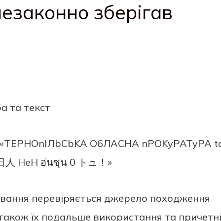
незаконно зберігав
дування перевіряється джерело походження
а також їх подальше використання та причетн