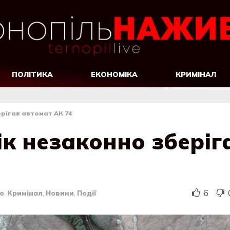
ПОЛІТИКА
ЕКОНОМІКА
КРИМІНАЛ
ерігав автомат АК 74
ік незаконно зберіг
6
о
,
Кримінал
,
Новини
,
Події