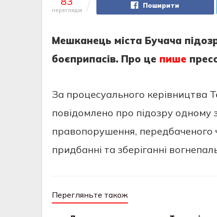
83
Поширити
переглядів
Мешканець міста Бучача підозр
боєприпасів. Про це
пише
пресс
За процесуального керівництва Т
повідомлено про підозру одному з
правопорушення, передбаченого ч.
придбанні та зберіганні вогнепаль
Перегляньте також