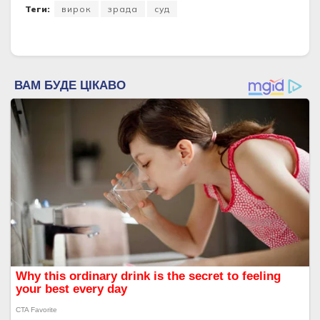
Теги:
вирок
зрада
суд