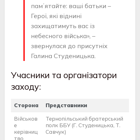
памʼятайте: ваші батьки –
Герої, які віднині
захищатимуть вас із
небесного війська», –
звернулася до присутніх
Галина Студеницька.
Учасники та організатори
заходу:
Сторона
Представники
Військов
Тернопільський братерський
е
полк ББУ (Г. Студеницька, Т.
керівниц
Савчук)
тво