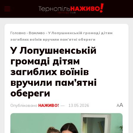
Головна
»
Важливо
»
У Лопушненській громаді дітям
загиблих воїнів вручили пам’ятні обереги
У Лопушненській
громаді дітям
загиблих воїнів
вручили пам’ятні
обереги
A
Опубліковано
НАЖИВО!
13.05.2026
A