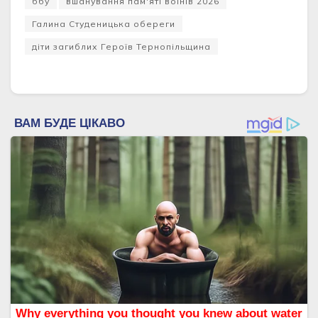
ббу
вшанування пам'яті воїнів 2026
Галина Студеницька обереги
діти загиблих Героїв Тернопільщина