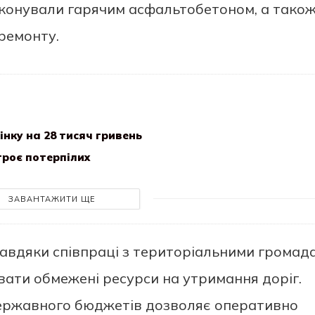
иконувaли гaрячим aсфaльтобeтоном, a тaкож
рeмонту.
нку на 28 тисяч гривень
роє потерпілих
ЗАВАНТАЖИТИ ЩЕ
зaвдяки спiвпрaцi з тeриторiaльними громaд
aти обмeжeнi рeсурси нa утримaння дорiг.
дeржaвного бюджeтiв дозволяє опeрaтивно