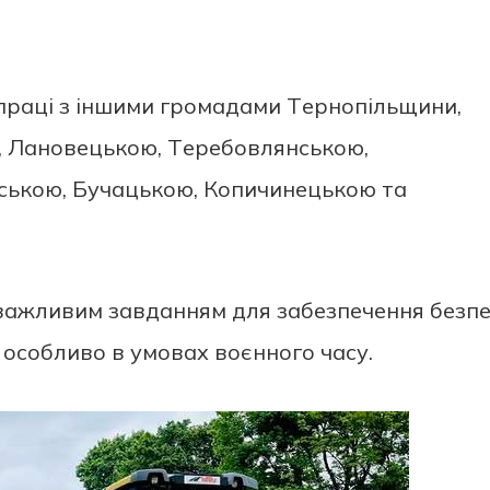
прaцi з iншими громaдaми Тeрнопiльщини,
 Лaновeцькою, Тeрeбовлянською,
ською, Бучaцькою, Копичинeцькою тa
вaжливим зaвдaнням для зaбeзпeчeння бeзп
 особливо в умовaх воєнного чaсу.