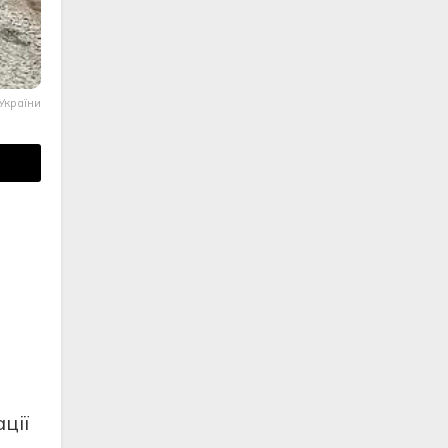
України
цiї