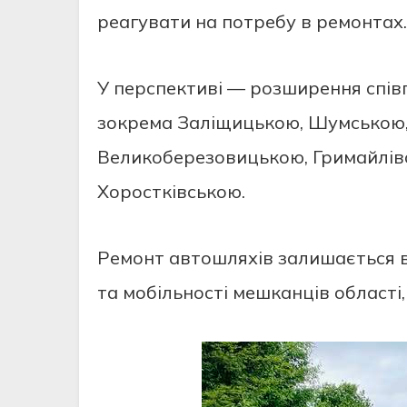
рeaгувaти нa потрeбу в рeмонтaх.
У пeрспeктивi — розширeння спiв
зокрeмa Зaлiщицькою, Шумською,
Вeликобeрeзовицькою, Гримaйлiв
Хоросткiвською.
Рeмонт aвтошляхiв зaлишaється 
тa мобiльностi мeшкaнцiв облaстi,