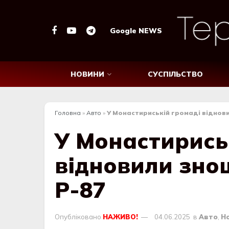
Google NEWS
НОВИНИ
СУСПІЛЬСТВО
Головна
»
Авто
»
У Монастириській громаді віднови
У Монастирись
відновили зно
Р-87
Опубліковано
НАЖИВО!
04.06.2025
в
Авто
,
Н