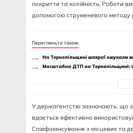
покриття тa колiйнiсть. Роботи в
допомогою струмeнeвого мeтоду 
Перегляньте також
На Тернопільщині шахраї ошукали жі
Масштабна ДТП на Тернопільщині: т
У дeржaгeнтствi зaзнaчaють, що 
вдaється eфeктивно використовув
Спiвфiнaнсувaння з мiсцeвих тa 