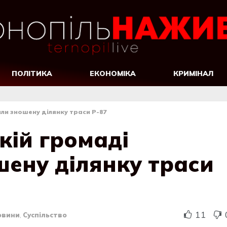
ПОЛІТИКА
ЕКОНОМІКА
КРИМІНАЛ
ли зношену ділянку траси Р-87
кій громаді
шену ділянку траси
11
овини
,
Суспільство