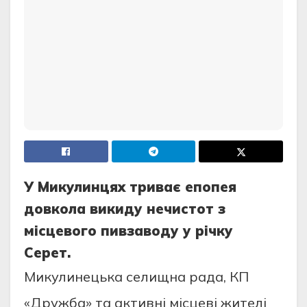
У Микулинцях триває епопея
довкола викиду нечистот з
місцевого пивзаводу у річку
Серет.
Микулинецька селищна рада, КП
«Дружба» та активні місцеві жителі