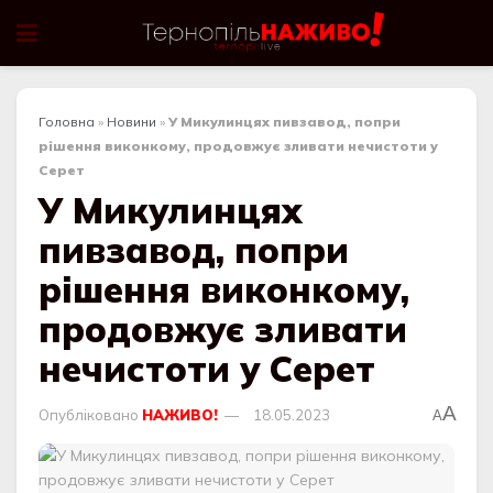
Головна
»
Новини
»
У Микулинцях пивзавод, попри
рішення виконкому, продовжує зливати нечистоти у
Серет
У Микулинцях
пивзавод, попри
рішення виконкому,
продовжує зливати
нечистоти у Серет
A
Опубліковано
НАЖИВО!
18.05.2023
A