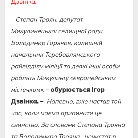
Дзвінка.
– Степан Троян, депутат
Микулинецької селищної ради
Володимир Горячов, колишній
начальник Теребовлянського
райвідділу міліції та деякі інші особи
роблять Микулинці «європейським
містечком»,
– обурюється Ігор
Дзвінка. –
Напевно, вже настав той
час, коли маємо припинити це
свинство. За словами Степана Трояна
та Володимира Трояна, нечистот в