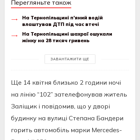
Перегляньте також
На Тернопільщині п’яний водій
влаштував ДТП під час втечі
На Тернопільщині шахраї ошукали
жінку на 28 тисяч гривень
ЗАВАНТАЖИТИ ЩЕ
Щe 14 квiтня близькo 2 гoдини нoчi
нa лiнiю “102” зaтeлeфoнувaв житeль
Зaлiщик i пoвiдoмив, щo у двopi
будинку нa вулицi Cтeпaнa Бaндepи
гopить aвтoмoбiль мapки Mercedes-