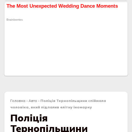
Головна
»
Авто
»
Поліція Тернопільщини спіймала
чоловіка, який підпалив елітну іномарку
Поліція
Тернопільщини