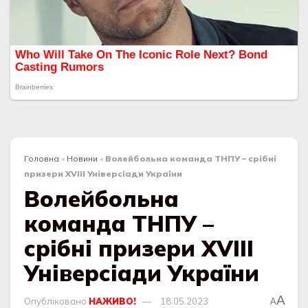
Головна
»
Новини
»
Волейбольна команда ТНПУ – срібні
призери XVIII Універсіади України
Волейбольна
команда ТНПУ –
срібні призери XVIII
Універсіади України
A
Опубліковано
НАЖИВО!
18.05.2023
A