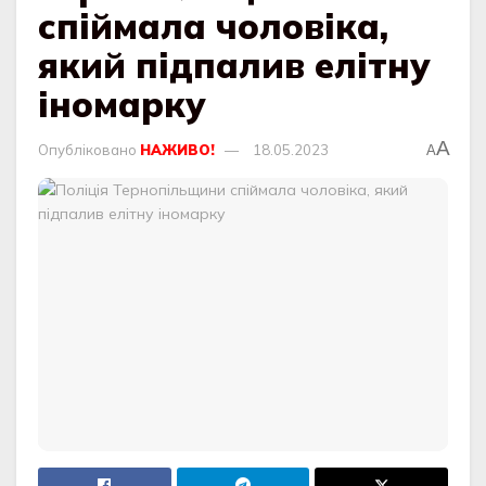
спіймала чоловіка,
який підпалив елітну
іномарку
A
Опубліковано
НАЖИВО!
18.05.2023
A