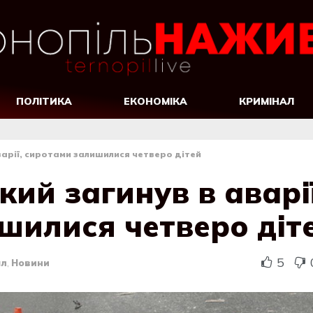
ПОЛІТИКА
ЕКОНОМІКА
КРИМІНАЛ
варії, сиротами залишилися четверо дітей
кий загинув в аварії
шилися четверо діт
5
ал
,
Новини