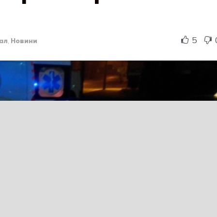
5
ал
,
Новини