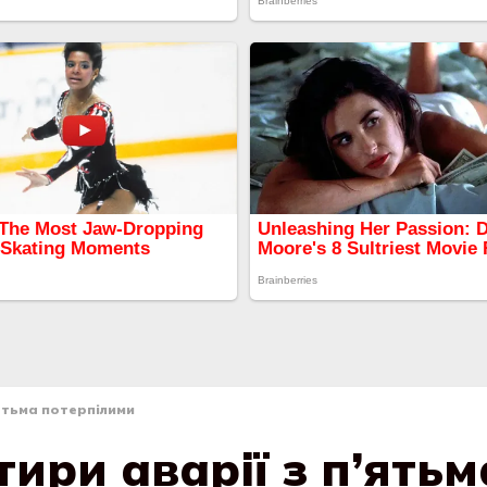
’ятьма потерпілими
тири аварії з п’ятьм