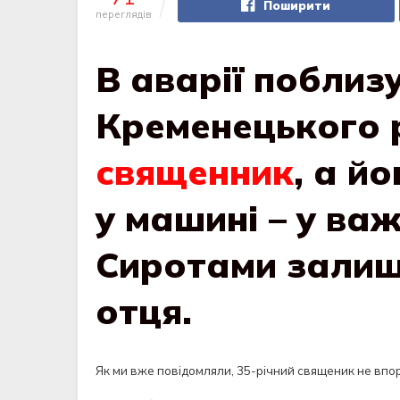
Поширити
переглядів
В аварії поблиз
Кременецького
священник
, а й
у машині – у важ
Сиротами залиш
отця.
Як ми вже повідомляли, 35-річний священик не впора