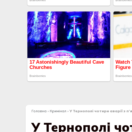
Головна
»
Кримінал
»
У Тернополі чотири аварії з п
У Тернополі чо