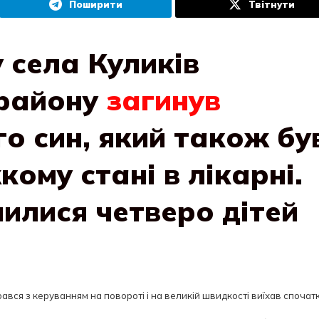
Поширити
Твітнути
у села Куликів
 району
загинув
ого син, який також бу
кому стані в лікарні.
илися четверо дітей
вся з керуванням на повороті і на великій швидкості виїхав спочат