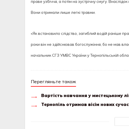
праве узбіччя, а потім на зустрічну смугу. Внаслідо
Вони отримали лише легкі травми.
«Як встановило слідство, загиблий водій раніше п
роки він не здійснював богослужіння, бо не мав вла
начальник СГЗ УМВС України у Тернопільській облас
Перегляньте також
Вартість навчання у мистецькому л
Тернопіль отримав вісім нових суча