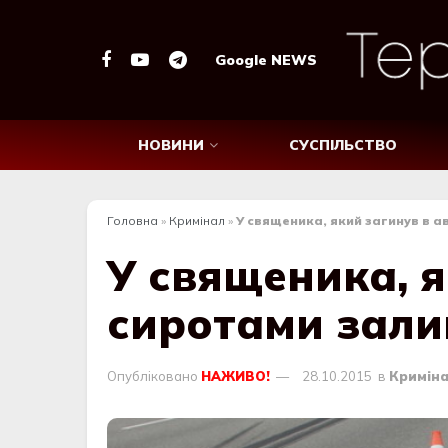
Google NEWS
НОВИНИ
СУСПІЛЬСТВО
Головна
»
Кримінал
»
У священика, який загинув в а
У священика, я
сиротами зали
Опубліковано
НАЖИВО!
28.10.2015
в
Кримін