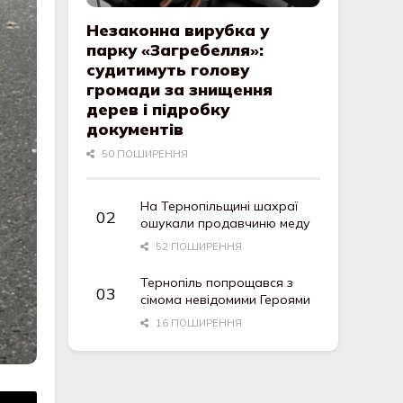
Незаконна вирубка у
парку «Загребелля»:
судитимуть голову
громади за знищення
дерев і підробку
документів
50 ПОШИРЕННЯ
На Тернопільщині шахраї
ошукали продавчиню меду
52 ПОШИРЕННЯ
Тернопіль попрощався з
сімома невідомими Героями
16 ПОШИРЕННЯ