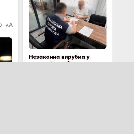
0
A
A
Незаконна вирубка у
парку «Загребелля»:
судитимуть голову
громади за знищення
дерев і підробку
документів
50 ПОШИРЕННЯ
На Тернопільщині шахраї
ошукали продавчиню меду
52 ПОШИРЕННЯ