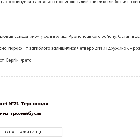
к цього зіткнувся з легковою машиною, в якій також їхали батько з си
рацював священиком у селі Волиця Кременецького району. Останні д
сної парафії. У загиблого залишилися четверо дітей і дружина», – ро
ті Сергій Крета.
іцеї №21 Тернополя
сних тролейбусів
ЗАВАНТАЖИТИ ЩЕ