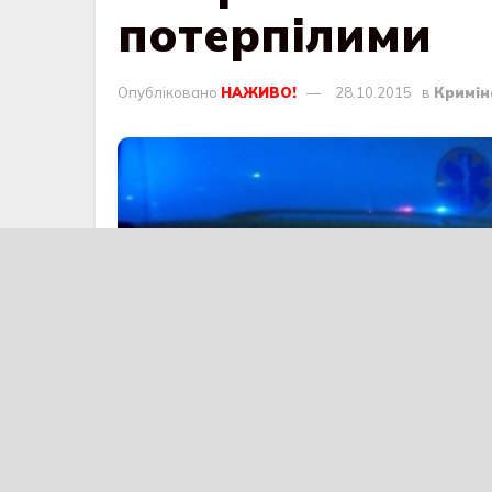
потерпілими
Опубліковано
НАЖИВО!
28.10.2015
в
Кримін