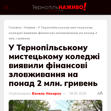
Головна
»
Новини
»
У Тернопільському мистецькому
коледжі виявили фінансові зловживання на понад 2
млн. гривень
У Тернопільському
мистецькому коледжі
виявили фінансові
зловживання на
понад 2 млн. гривень
A
Опубліковано
Василь Назарко
28.05.2026
A