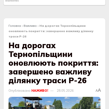
Головна
»
Важливо
»
На дорогах Тернопільщини
оновлюють покриття: завершено важливу ділянку
траси Р-26
На дорогах
Тернопільщини
оновлюють покриття:
завершено важливу
ділянку траси Р-26
A
Опубліковано
НАЖИВО!
28.05.2026
A