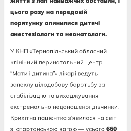
життя з лап найважчих обставин, і
цього разу на передовій
порятунку опинилися дитячі
анестезіологи та неонатологи.
У КНП «Тернопільський обласний
клінічний перинатальний центр
“Мати і дитина”» лікарі ведуть
запеклу цілодобову боротьбу за
стабілізацію та виходжування
екстремально недоношеної дівчинки.
Крихітна пацієнтка з’явилася на світ
зі спартанською вагою — усього
660