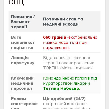
ОПЦ
Показник /
Поточний стан та
Елемент
медичні заходи
терапії
Вага
660 грамів
(екстремально
маленької
низька маса тіла при
пацієнтки
народженні).
Локація
Відділення інтенсивної
порятунку
терапії новонароджених
ТОКПЦ «Мати і дитина».
Ключовий
Команда неонатологів під
медичний
кураторством лікарки
персонал
Тетяни Небесьо
.
Режим
Цілодобовий (24/7)
спостереже
апаратний контроль
ння
життєвих показників у