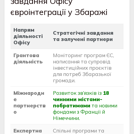
завдання Офісу
євроінтеграції у Збаражі
Напрям
Стратегічні завдання
діяльності
та залучені партнери
Офісу
Грантова
Моніторинг програм ЄС,
діяльність
написання та супровід
інвестиційних проєктів
для потреб Збаразької
громади.
Міжнародн
Розвиток зв’язків із
18
е
чинними містами-
партнерств
побратимами
та новими
о
фондами з Франції й
Німеччини.
Експертна
Спільні програми та