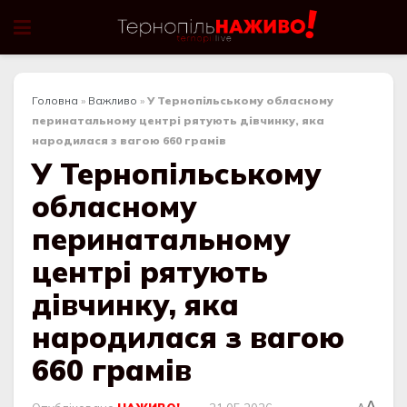
Головна
»
Важливо
»
У Тернопільському обласному
перинатальному центрі рятують дівчинку, яка
народилася з вагою 660 грамів
У Тернопільському
обласному
перинатальному
центрі рятують
дівчинку, яка
народилася з вагою
660 грамів
A