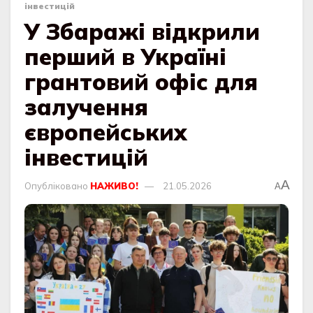
інвестицій
У Збаражі відкрили
перший в Україні
грантовий офіс для
залучення
європейських
інвестицій
A
Опубліковано
НАЖИВО!
21.05.2026
A