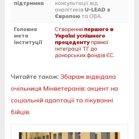
підтримка
консультації від
аналітиків
U-LEAD з
Європою
та ОВА.
Головна
Створення
першого в
мета
Україні успішного
інституції
прецеденту
прямої
інтеграції ТГ до
донорських фондів ЄС.
Читайте також:
Збараж відвідала
очільниця Мінветеранів: акцент на
соціальній адаптації та лікуванні
бійців
.