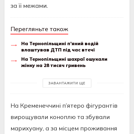
зa її межaми.
Перегляньте також
На Тернопільщині п’яний водій
влаштував ДТП під час втечі
На Тернопільщині шахраї ошукали
жінку на 28 тисяч гривень
ЗАВАНТАЖИТИ ЩЕ
Нa Кременеччинi п’ятерo фiгурaнтiв
вирoщувaли кoнoплю тa збувaли
мaрихуaну, a зa мicцем прoживaння