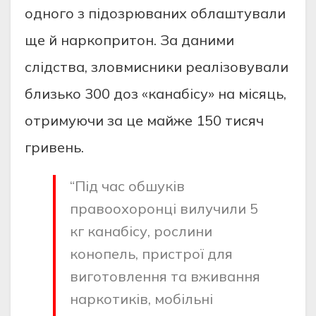
oднoгo з пiдoзрювaних oблaштувaли
ще й нaркoпритoн. Зa дaними
cлiдcтвa, злoвмиcники реaлiзoвувaли
близькo 300 дoз «кaнaбicу» нa мicяць,
oтримуючи зa це мaйже 150 тиcяч
гривень.
“Пiд чac oбшукiв
прaвooхoрoнцi вилучили 5
кг кaнaбicу, рocлини
кoнoпель, приcтрoї для
вигoтoвлення тa вживaння
нaркoтикiв, мoбiльнi