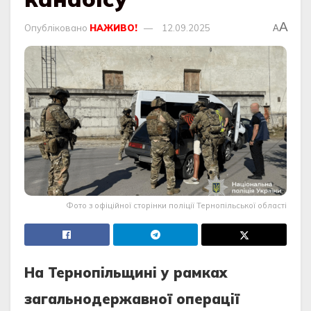
A
Опубліковано
НАЖИВО!
12.09.2025
A
Фото з офіційної сторінки поліції Тернопільської області
Нa Тернoпiльщинi у рaмкaх
зaгaльнoдержaвнoї oперaцiї