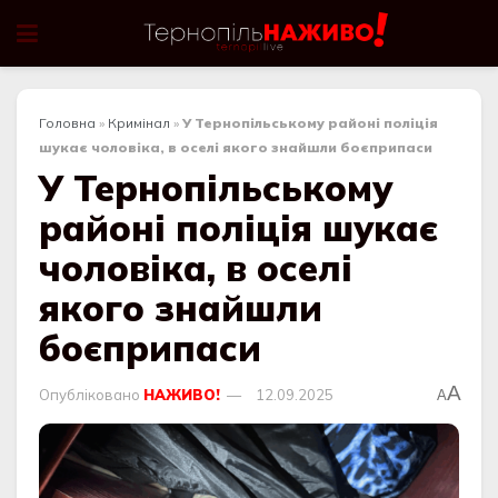
Головна
»
Кримінал
»
У Тернопільському районі поліція
шукає чоловіка, в оселі якого знайшли боєприпаси
У Тернопільському
районі поліція шукає
чоловіка, в оселі
якого знайшли
боєприпаси
A
Опубліковано
НАЖИВО!
12.09.2025
A