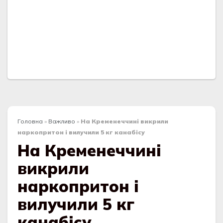
Головна
»
Важливо
»
На Кременеччині викрили
наркопритон і вилучили 5 кг канабісу
На Кременеччині
викрили
наркопритон і
вилучили 5 кг
канабісу