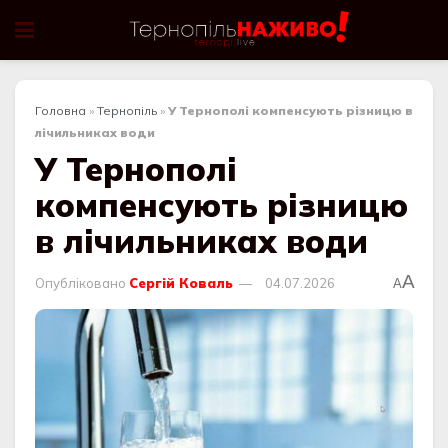
Головна
»
Тернопіль
»
У Тернополі компенсують різницю в
лічильниках води
У Тернополі
компенсують різницю
в лічильниках води
A
Опубліковано
Сергій Коваль
04.07.2026
A