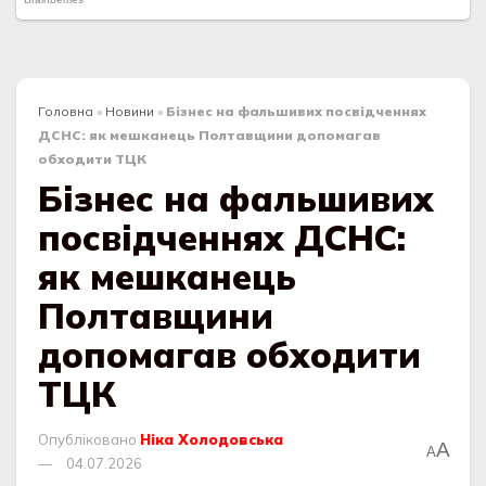
Головна
»
Новини
»
Бізнес на фальшивих посвідченнях
ДСНС: як мешканець Полтавщини допомагав
обходити ТЦК
Бізнес на фальшивих
посвідченнях ДСНС:
як мешканець
Полтавщини
допомагав обходити
ТЦК
Опубліковано
Ніка Холодовська
A
A
04.07.2026