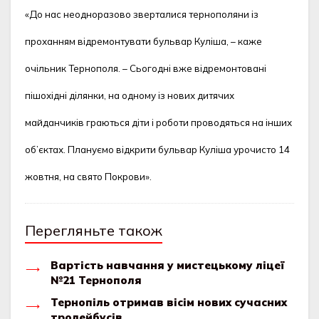
«До нас неодноразово зверталися тернополяни із
проханням відремонтувати бульвар Куліша, – каже
очільник Тернополя. – Сьогодні вже відремонтовані
пішохідні ділянки, на одному із нових дитячих
майданчиків граються діти і роботи проводяться на інших
об’єктах. Плануємо відкрити бульвар Куліша урочисто 14
жовтня, на свято Покрови».
Перегляньте також
Вартість навчання у мистецькому ліцеї
№21 Тернополя
Тернопіль отримав вісім нових сучасних
тролейбусів