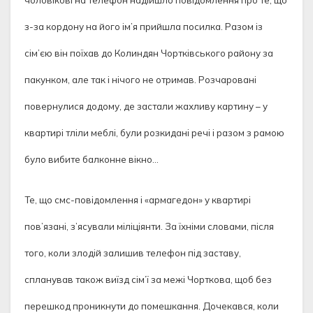
чоловікові на телефон надійшло повідомлення про те, що
з-за кордону на його ім’я прийшла посилка. Разом із
сім’єю він поїхав до Колиндян Чортківського району за
пакунком, але так і нічого не отримав. Розчаровані
повернулися додому, де застали жахливу картину – у
квартирі тліли меблі, були розкидані речі і разом з рамою
було вибите балконне вікно…
Те, що смс-повідомлення і «армагедон» у квартирі
пов’язані, з’ясували міліціянти. За їхніми словами, після
того, коли злодій залишив телефон під заставу,
спланував також виїзд сім’ї за межі Чорткова, щоб без
перешкод проникнути до помешкання. Дочекався, коли