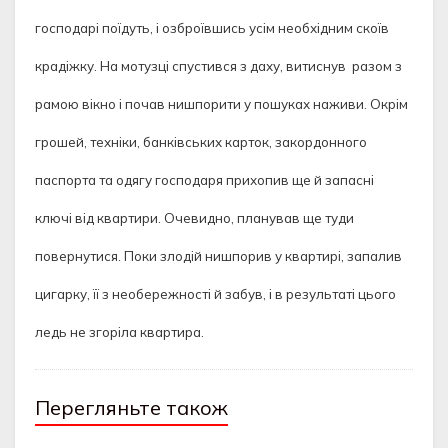
господарі поїдуть, і озброївшись усім необхідним скоїв
крадіжку. На мотузці спустився з даху, витиснув разом з
рамою вікно і почав нишпорити у пошуках наживи. Окрім
грошей, техніки, банківських карток, закордонного
паспорта та одягу господаря прихопив ще й запасні
ключі від квартири. Очевидно, планував ще туди
повернутися. Поки злодій нишпорив у квартирі, запалив
цигарку, її з необережності й забув, і в результаті цього
ледь не згоріла квартира.
Перегляньте також