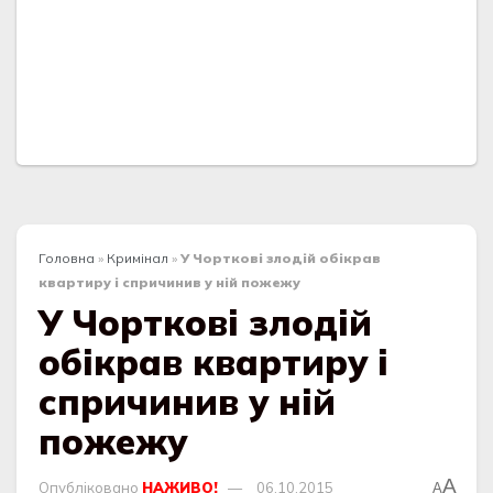
Головна
»
Кримінал
»
У Чорткові злодій обікрав
квартиру і спричинив у ній пожежу
У Чорткові злодій
обікрав квартиру і
спричинив у ній
пожежу
A
Опубліковано
НАЖИВО!
06.10.2015
A