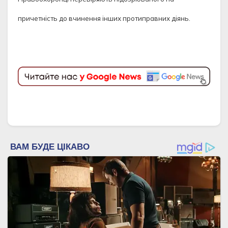
причетність до вчинення інших протиправних діянь.