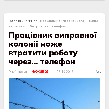
Головна
»
Кримінал
»
Працівник виправної колонії може
втратити роботу через… телефон
Працівник виправної
колонії може
втратити роботу
через… телефон
A
Опубліковано
НАЖИВО!
06.10.2015
A