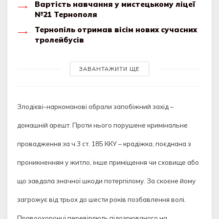
Вартість навчання у мистецькому ліцеї
№21 Тернополя
Тернопіль отримав вісім нових сучасних
тролейбусів
ЗАВАНТАЖИТИ ЩЕ
Злодієві-наркоманові обрали запобіжний захід –
домашній арешт. Проти нього порушене кримінальне
провадження за ч.3 ст. 185 ККУ – крадіжка, поєднана з
проникненням у житло, інше приміщення чи сховище або
що завдала значної шкоди потерпілому. За скоєне йому
загрожує від трьох до шести років позбавлення волі.
Правоохоронці перевіряють підозрюваного на