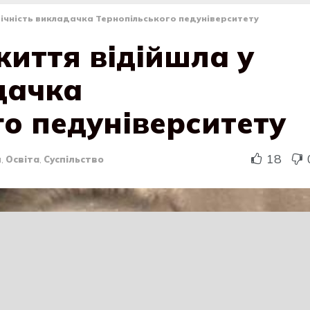
 вічність викладачка Тернопільського педуніверситету
життя відійшла у
дачка
о педуніверситету
18
и
,
Освіта
,
Суспільство