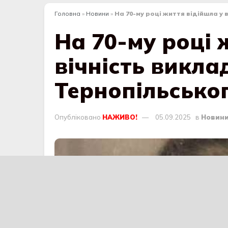
Головна
»
Новини
»
На 70-му році життя відійшла у
На 70-му році 
вічність викла
Тернопільськог
Опубліковано
НАЖИВО!
05.09.2025
в
Новин