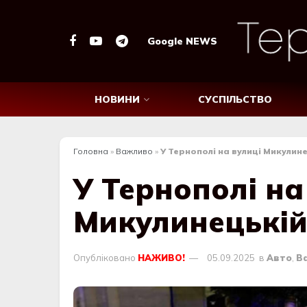
Google NEWS
НОВИНИ
СУСПІЛЬСТВО
Головна
»
Важливо
»
У Тернополі на вулиці Микулин
У Тернополі на
Микулинецькій
Опубліковано
НАЖИВО!
05.09.2025
в
Авто
,
В