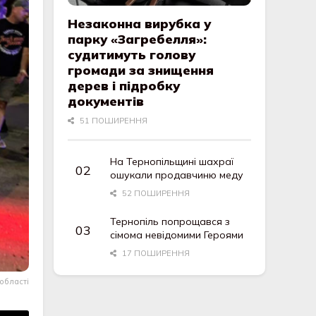
Незаконна вирубка у
парку «Загребелля»:
судитимуть голову
громади за знищення
дерев і підробку
документів
51 ПОШИРЕННЯ
На Тернопільщині шахраї
ошукали продавчиню меду
52 ПОШИРЕННЯ
Тернопіль попрощався з
сімома невідомими Героями
17 ПОШИРЕННЯ
 області