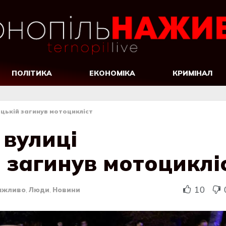
ПОЛІТИКА
ЕКОНОМІКА
КРИМІНАЛ
ецькій загинув мотоцикліст
 вулиці
 загинув мотоциклі
10
ажливо
,
Люди
,
Новини