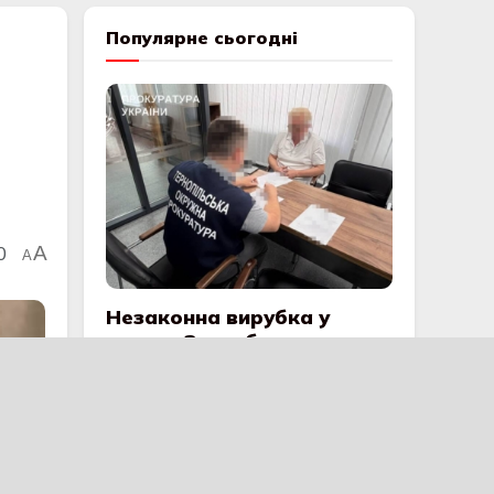
Популярне сьогодні
0
A
A
Незаконна вирубка у
парку «Загребелля»:
судитимуть голову
громади за знищення
дерев і підробку
документів
51 ПОШИРЕННЯ