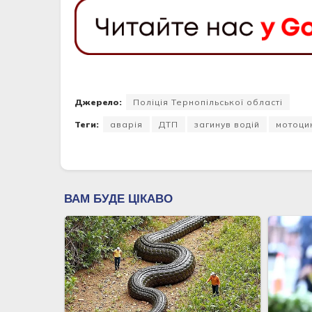
Джерело:
Поліція Тернопільської області
Теги:
аварія
ДТП
загинув водій
мотоци