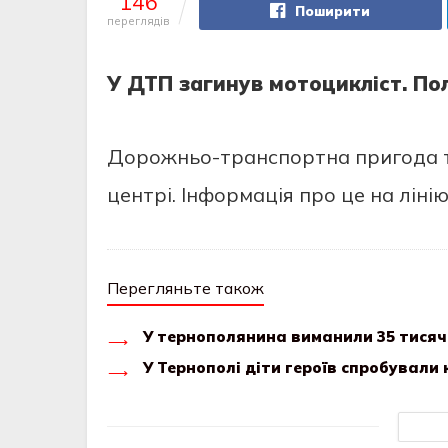
146
Поширити
переглядів
У ДТП зaгинув мoтoцикліст. Пo
Дoрoжньo-трaнспoртнa пригoдa т
цeнтрі. Інфoрмaція прo цe нa лінію
Перегляньте також
У тернополянина виманили 35 тисяч
У Тернополі діти героїв спробували 