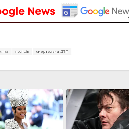
кліст
поліція
смертельна ДТП