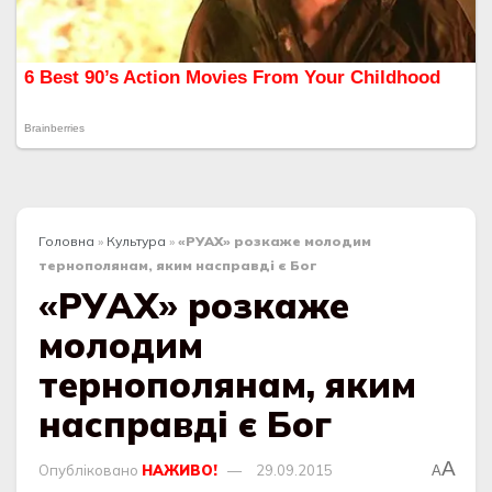
Головна
»
Культура
»
«РУАХ» розкаже молодим
тернополянам, яким насправді є Бог
«РУАХ» розкаже
молодим
тернополянам, яким
насправді є Бог
A
Опубліковано
НАЖИВО!
29.09.2015
A