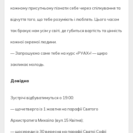
кожному присутньому пізнати себе через спілкування та
відчуття того, що тебе розуміють і люблять. Цього часом
так бракує нам усім у світі, де губиться вартість та цінність
кожної окремої людини.
— Запрошуємо саме тебе на курс «РУАХ»! — щиро
закликає молодь.
Довідка
Зустрічі відбуватимуться о 19.00:
— щочетверга із 1 жовтня на парафії Святого
Архистратига Михаїла (вул.15 Квітня);
— щосереди із 30 вересня на парафії Святої Софії