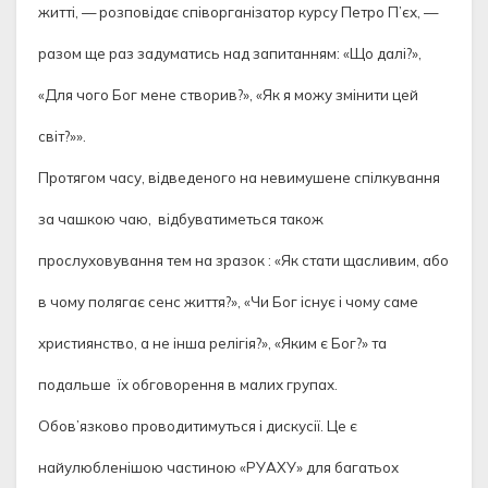
житті, — розповідає співорганізатор курсу Петро П’єх, —
разом ще раз задуматись над запитанням: «Що далі?»,
«Для чого Бог мене створив?», «Як я можу змінити цей
світ?»».
Протягом часу, відведеного на невимушене спілкування
за чашкою чаю, відбуватиметься також
прослуховування тем на зразок : «Як стати щасливим, або
в чому полягає сенс життя?», «Чи Бог існує і чому саме
християнство, а не інша релігія?», «Яким є Бог?» та
подальше їх обговорення в малих групах.
Обов’язково проводитимуться і дискусії. Це є
найулюбленішою частиною «РУАХУ» для багатьох