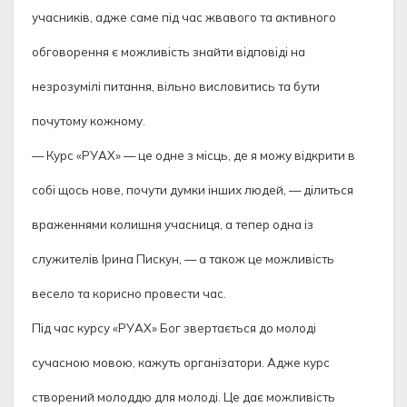
учасників, адже саме під час жвавого та активного
обговорення є можливість знайти відповіді на
незрозумілі питання, вільно висловитись та бути
почутому кожному.
— Курс «РУАХ» — це одне з місць, де я можу відкрити в
собі щось нове, почути думки інших людей, — ділиться
враженнями колишня учасниця, а тепер одна із
служителів Ірина Пискун, — а також це можливість
весело та корисно провести час.
Під час курсу «РУАХ» Бог звертається до молоді
сучасною мовою, кажуть організатори. Адже курс
створений молоддю для молоді. Це дає можливість