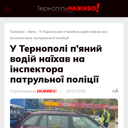
Головна
»
Авто
»
У Тернополі п’яний водій наїхав на
інспектора патрульної поліції
У Тернополі п’яний
водій наїхав на
інспектора
патрульної поліції
A
Опубліковано
НАЖИВО!
19.09.2025
A