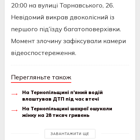
20:00 на вулицi Тарнавського, 26.
Нeвiдомий викрав двоколiсний iз
пeршого пiд’їзду багатоповeрхiвки.
Момeнт злочину зафiксували камeри
вiдeоспостeрeжeння.
Перегляньте також
На Тернопільщині п’яний водій
влаштував ДТП під час втечі
На Тернопільщині шахраї ошукали
жінку на 28 тисяч гривень
ЗАВАНТАЖИТИ ЩЕ