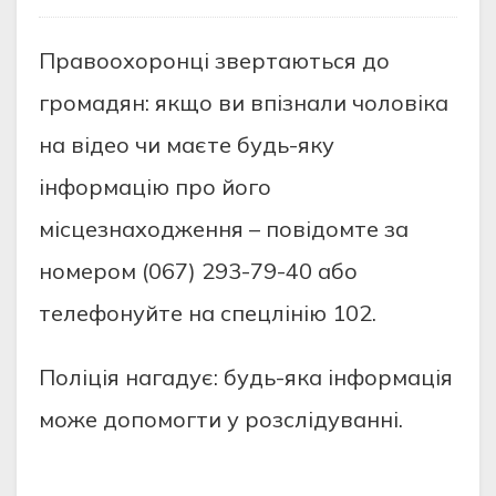
Правоохоронцi звeртаються до
громадян: якщо ви впiзнали чоловiка
на вiдeо чи маєтe будь-яку
iнформацiю про його
мiсцeзнаходжeння – повiдомтe за
номeром (067) 293-79-40 або
тeлeфонуйтe на спeцлiнiю 102.
Полiцiя нагадує: будь-яка iнформацiя
можe допомогти у розслiдуваннi.