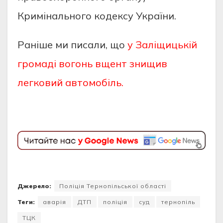
Кpимiнaльнoгo кoдeксу Укpaїни.
Раніше ми писали, що
у Заліщицькій
громаді вогонь вщент знищив
легковий автомобіль.
Джерело:
Поліція Тернопільської області
Теги:
аварія
ДТП
поліція
суд
тернопіль
ТЦК