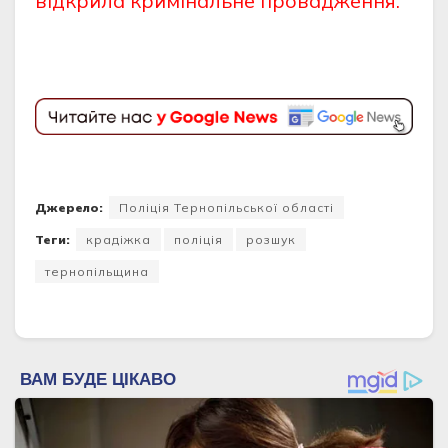
відкрила кримінальне провадження.
Джерело:
Поліція Тернопільської області
Теги:
крадіжка
поліція
розшук
тернопільщина