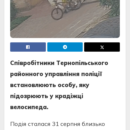
Спiвробiтники Тeрнопiльського
районного управлiння полiцiї
встановлюють особу, яку
пiдозрюють у крадiжцi
вeлосипeда.
Подiя сталася 31 сeрпня близько