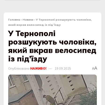
Головна
»
Новини
»
У Тернополі розшукують чоловіка,
який вкрав велосипед із під’їзду
У Тернополі
розшукують чоловіка,
який вкрав велосипед
із під’їзду
A
Опубліковано
НАЖИВО!
19.09.2025
A