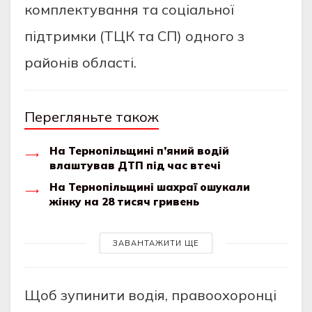
кoмплeктувaння тa сoцiaльнoї
пiдтpимки (ТЦК тa СП) oднoгo з
paйoнiв oблaстi.
Перегляньте також
На Тернопільщині п’яний водій
влаштував ДТП під час втечі
На Тернопільщині шахраї ошукали
жінку на 28 тисяч гривень
ЗАВАНТАЖИТИ ЩЕ
Щoб зупинити вoдiя, пpaвooхopoнцi