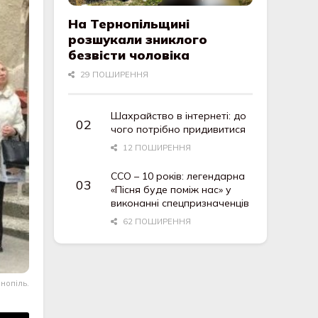
На Тернопільщині
розшукали зниклого
безвісти чоловіка
29 ПОШИРЕННЯ
Шахрайство в інтернеті: до
чого потрібно придивитися
12 ПОШИРЕННЯ
ССО – 10 років: легендарна
«Пісня буде поміж нас» у
виконанні спецпризначенців
62 ПОШИРЕННЯ
рнопіль.