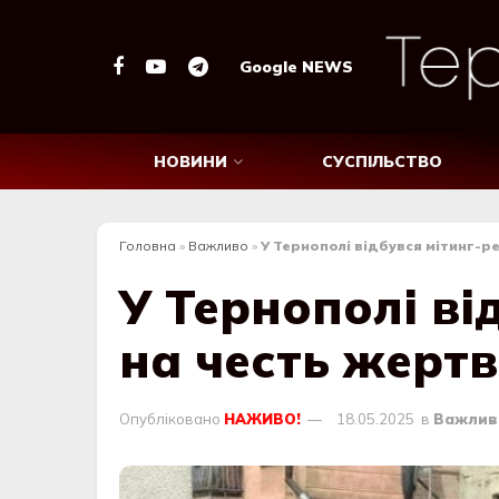
Google NEWS
НОВИНИ
СУСПІЛЬСТВО
Головна
»
Важливо
»
У Тернополі відбувся мітинг-р
У Тернополі ві
на честь жертв
Опубліковано
НАЖИВО!
18.05.2025
в
Важлив