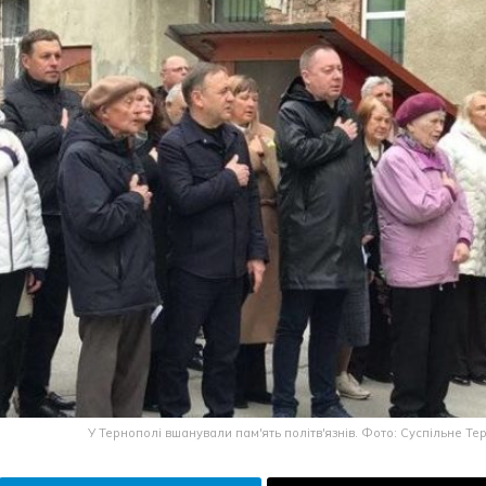
У Тернополі вшанували пам'ять політв'язнів. Фото: Суспільне Те