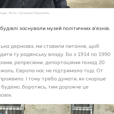
ещук. Фото: Суспільне Тернопіль.
 будівлі заснували музей політичних в’язнів.
ська держава, ми ставили питання, щоб
дити ту радянську владу. Бо з 1914 по 1990
рами, репресіями, депортаціями понад 20
а жаль, Європа нас не підтримала тоді. От
проявило. І тому треба думати, як скоріше
 будемо, боротись, тим дорожче це
овік.