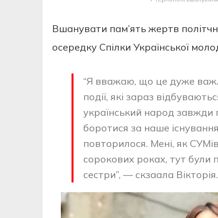
Вшанувати пам’ять жертв політчн
осередку Спілки Української моло
“Я вважаю, що це дуже важл
події, які зараз відбувають
український народ завжди п
боротися за наше існування
повторилося. Мені, як СУМі
сорокових роках, тут були п
сестри”, — скзаала Вікторія.