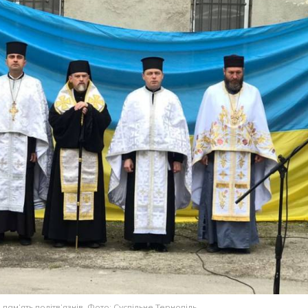
пам’ять політв’язнів. Фото: Суспільне Тернопіль.