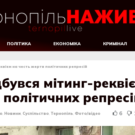
ПОЛІТИКА
ЕКОНОМІКА
КРИМІНАЛ
еквієм на честь жертв політичних репресій
дбувся мітинг-рекві
 політичних репресі
6
о
,
Новини
,
Суспільство
,
Тернопіль
,
Фото/відео