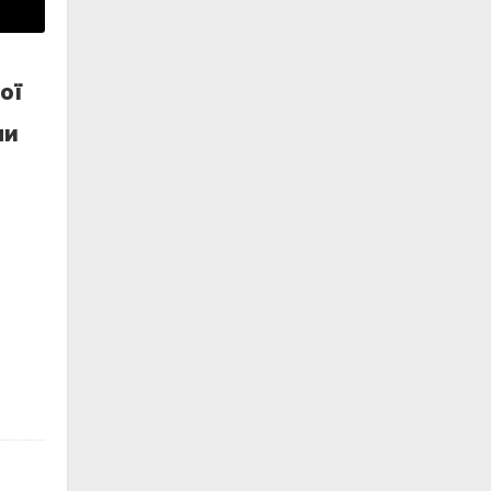
ої
ли