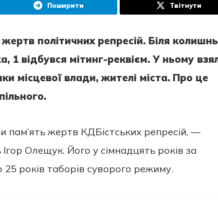
Поширити
Твітнути
 жертв політичних репресій. Біля колишнь
а, 1 відбувся мітинг-реквієм. У ньому взя
и місцевої влади, жителі міста. Про це
ільного.
и пам’ять жертв КДБістських репресій, —
 Ігор Олещук. Його у сімнадцять років за
 25 років таборів суворого режиму.