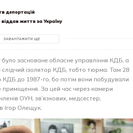
тв депортацій
 віддав життя за Україну
ЗАВАНТАЖИТИ ЩЕ
 було засноване обласне управління КДБ, а
 слідчий ізолятор КДБ, тобто тюрма. Там 28
ло КДБ до 1987-го, бо потім вони побудували
 приміщення. За цей час через камери
членів ОУН, зв’язкових, медсестер,
в Ігор Олещук.