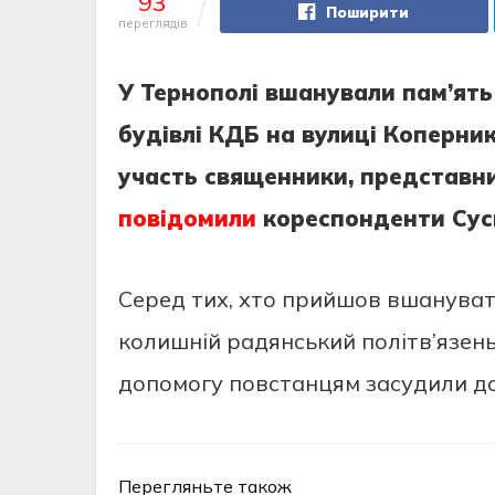
93
Поширити
переглядів
У Тернополі вшанували пам’ять
будівлі КДБ на вулиці Коперник
участь священники, представник
повідомили
кореспонденти Сусп
Серед тих, хто прийшов вшануват
колишній радянський політв’язень
допомогу повстанцям засудили до
Перегляньте також