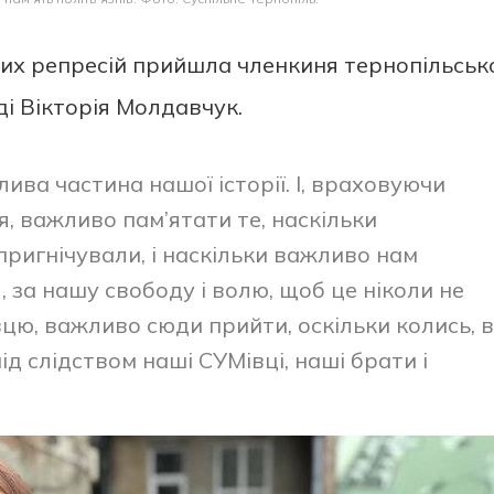
их репресій прийшла членкиня тернопільськ
ді Вікторія Молдавчук.
ива частина нашої історії. І, враховуючи
ся, важливо пам’ятати те, наскільки
ригнічували, і наскільки важливо нам
, за нашу свободу і волю, щоб це ніколи не
вцю, важливо сюди прийти, оскільки колись, в
ід слідством наші СУМівці, наші брати і