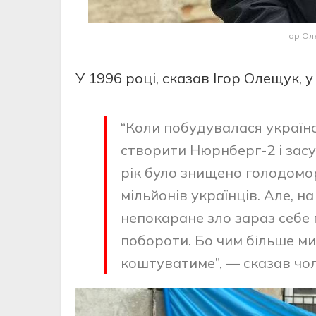
Ігор Ол
У 1996 році, сказав Ігор Олещук, у
“Коли побудувалася україн
створити Нюрнберг-2 і засу
рік було знищено голодомо
мільйонів українців. Але, н
непокаране зло зараз себе 
побороти. Бо чим більше ми
коштуватиме”, — сказав чол