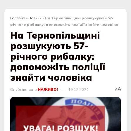
Головна
»
Новини
»
На Тернопільщині розшукують 57-
річного рибалку: допоможіть поліції знайти чоловіка
На Тернопільщині
розшукують 57-
річного рибалку:
допоможіть поліції
знайти чоловіка
A
Опубліковано
НАЖИВО!
10.12.2024
A