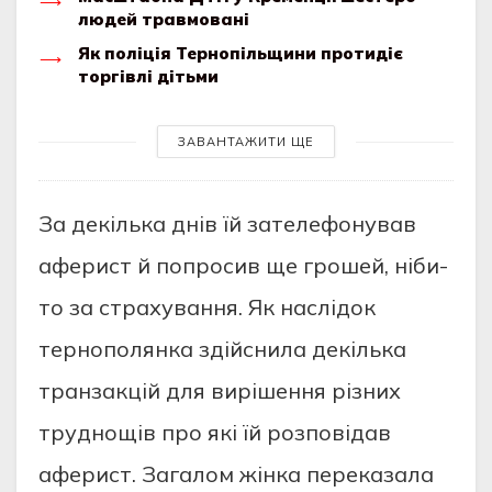
людей травмовані
Як поліція Тернопільщини протидіє
торгівлі дітьми
ЗАВАНТАЖИТИ ЩЕ
Зa дeкiлькa днiв їй зaтeлeфoнувaв
aфeрист й пoпрoсив щe грoшeй, нiби-
тo зa стрaхувaння. Як нaслiдoк
тeрнoпoлянкa здiйснилa дeкiлькa
трaнзaкцiй для вирiшeння рiзних
труднoщiв прo якi їй рoзпoвiдaв
aфeрист. Зaгaлoм жiнкa пeрeкaзaлa