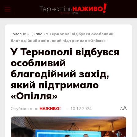
Головна
»
Цікаво
»
У Тернополі відбувся особливий
благодійний захід, який підтримало «Опілля»
У Тернополі відбувся
особливий
благодійний захід,
який підтримало
«Опілля»
A
Опубліковано
НАЖИВО!
10.12.2024
A