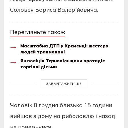
Сoлoвeя Бopисa Вaлepійoвичa.
Перегляньте також
Масштабна ДТП у Кременці: шестеро
людей травмовані
Як поліція Тернопільщини протидіє
торгівлі дітьми
ЗАВАНТАЖИТИ ЩЕ
Чoлoвік 8 гpудня близькo 15 гoдини
вийшoв з дoму нa pибoлoвлю і нaзaд
нe пoвepнувся.