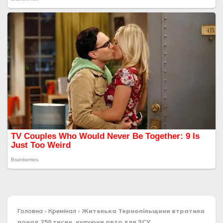
Головна
»
Кримінал
»
Жителька Тернопільщини втратила
понад 250 тисяч, купуючи авто для ЗСУ