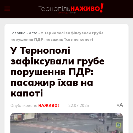
Головна
»
Авто
»
У Тернополі зафіксували грубе
порушення ПДР: пасажир їхав на капоті
У Тернополі
зафіксували грубе
порушення ПДР:
пасажир їхав на
капоті
A
Опубліковано
НАЖИВО!
22.07.2025
A