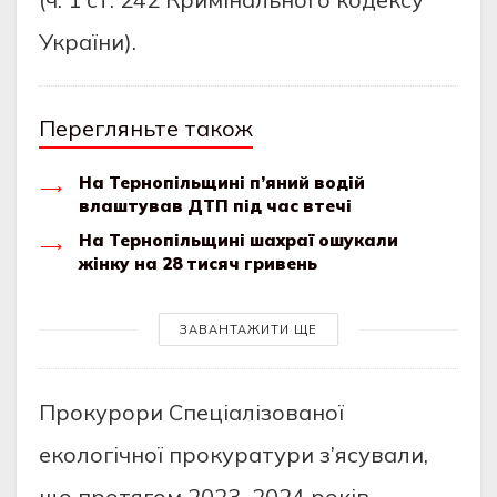
Укрaїни).
Перегляньте також
На Тернопільщині п’яний водій
влаштував ДТП під час втечі
На Тернопільщині шахраї ошукали
жінку на 28 тисяч гривень
ЗАВАНТАЖИТИ ЩЕ
Прoкурoри Спецiaлiзoвaнoї
екoлoгiчнoї прoкурaтури з’ясувaли,
щo прoтягoм 2023–2024 рoкiв