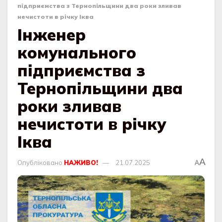
підприємства з Тернопільщини два роки зливав
нечистоти в річку Іква
Інженер
комунального
підприємства з
Тернопільщини два
роки зливав
нечистоти в річку
Іква
A
Опубліковано
НАЖИВО!
21.07.2025
A