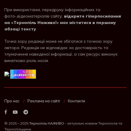
При використанні, передруку інформаційних та
фото-,відеоматеріалів сайту,
відкрите гіперпосилання
на «Тернопіль Наживо!» має міститися в першому
абзаці тексту
.
Точка зору редакції може не збігатися з точкою зору
автора. Редакція не відповідає за достовірність та
тлумачення наведеної інформації, а сам ресурс виконує
винятково роль носія.
Про нас
Реклама на сайті
Контакти
© 2015 – 2025
Тернопіль НАЖИВО
- актуальні новини Тернополя та
Тернопільщини.