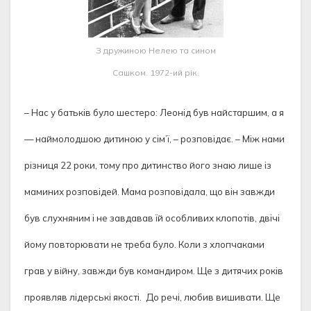
З дружиною Нелею та сином
Сашком. 1972-ий рік.
– Нас у батьків було шестеро: Леонід був найстаршим, а я
— наймолодшою дитиною у сім’ї, – розповідає. – Між нами
різниця 22 роки, тому про дитинство його знаю лише із
маминих розповідей. Мама розповідала, що він завжди
був слухняним і не завдавав їй особливих клопотів, двічі
йому повторювати не треба було. Коли з хлопчаками
грав у війну, завжди був командиром. Ще з дитячих років
проявляв лідерські якості. До речі, любив вишивати. Ще