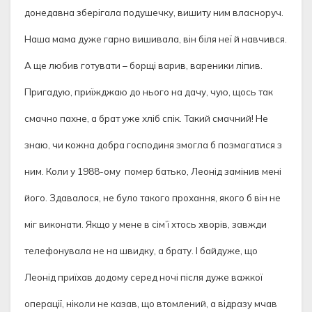
донедавна зберігала подушечку, вишиту ним власноруч.
Наша мама дуже гарно вишивала, він біля неї й навчився.
А ще любив готувати – борщі варив, вареники ліпив.
Пригадую, приїжджаю до нього на дачу, чую, щось так
смачно пахне, а брат уже хліб спік. Такий смачний! Не
знаю, чи кожна добра господиня змогла б позмагатися з
ним. Коли у 1988-ому помер батько, Леонід замінив мені
його. Здавалося, не було такого прохання, якого б він не
міг виконати. Якщо у мене в сім’ї хтось хворів, завжди
телефонувала не на швидку, а брату. І байдуже, що
Леонід приїхав додому серед ночі після дуже важкої
операції, ніколи не казав, що втомлений, а відразу мчав