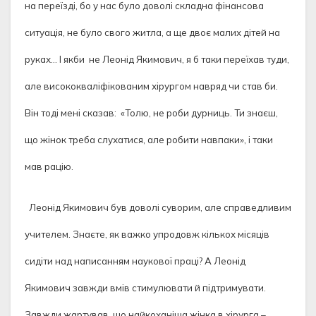
на переїзді, бо у нас було доволі складна фінансова
ситуація, не було свого житла, а ще двоє малих дітей на
руках… І якби не Леонід Якимович, я б таки переїхав туди,
але висококваліфікованим хірургом навряд чи став би.
Він тоді мені сказав: «Толю, не роби дурниць. Ти знаєш,
що жінок треба слухатися, але робити навпаки», і таки
мав рацію.
Леонід Якимович був доволі суворим, але справедливим
учителем. Знаєте, як важко упродовж кількох місяців
сидіти над написанням наукової праці? А Леонід
Якимович завжди вмів стимулювати й підтримувати.
Завжди жартував, що найкоханіша жінка в хірурга –