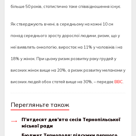
більше 50 років, статистично таке співвідношення існує.
Як стверджують вчені, в середньому на кожні 10 см
понад середнього зросту дорослої людини, ризик, що у
неї виявлять онкологію, виростає на 11% у чоловіків і на
18% у жінок. При цьому ризик розвитку раку грудей у
високих жінок вище на 20%, а ризик розвитку меланоми у
високих людей обох статей вище на 30%, – передає
BBC
.
Перегляньте також
П’ятдесят дев’ята сесія Тернопільської
міської ради
Бюджет Тернополя: підсумки першого