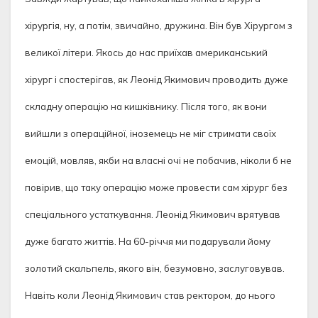
хірургія, ну, а потім, звичайно, дружина. Він був Хірургом з
великої літери. Якось до нас приїхав американський
хірург і спостерігав, як Леонід Якимович проводить дуже
складну операцію на кишківнику. Після того, як вони
вийшли з операційної, іноземець не міг стримати своїх
емоцій, мовляв, якби на власні очі не побачив, ніколи б не
повірив, що таку операцію може провести сам хірург без
спеціального устаткування. Леонід Якимович врятував
дуже багато життів. На 60-річчя ми подарували йому
золотий скальпель, якого він, безумовно, заслуговував.
Навіть коли Леонід Якимович став ректором, до нього