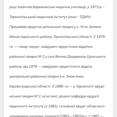
році закінчив Бережанське медичне училище, у 1973 р. –
Тернопільський медичний інститут (нині – ТДМУ).
Працював хірургом дільничної лікарні у с. Устя-Зелене
Монастириського району Тернопільської області. З 1975-
го — лікар-хірург, завідувач хірургічним відділом
районної лікарні № 2 у селі Великі Дедеркали Шумського
району, від 1978 — завідувач хірургічного відділу
центральної районної лікарні в м. Знам’янка
Кіровоградської області. З 1980-го — у Тернополі: хірург
міської лікарні № 1, асистент, доцент кафедри хірургії
медичного інституту (з 1981), головний хірург обласного
управління охорони здоров’я (1983—1987рр.), з 1987 —