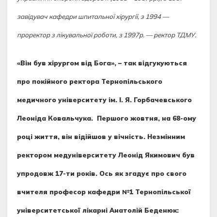
завідувач кафедри шпитальної хірургії, з 1994 —
проректор з лікувальної роботи, з 1997р. — ректор ТДМУ.
«Він був хірургом від Бога», – так відгукуються
про покійного ректора Тернопільського
медичного університету ім. І. Я. Горбачевського
Леоніда Ковальчука. Першого жовтня, на 68-ому
році життя, він відійшов у вічність. Незмінним
ректором медуніверситету Леонід Якимович був
упродовж 17-ти років. Ось як згадує про свого
вчителя професор кафедри №1 Тернопільської
університетської лікарні Анатолій Беденюк: