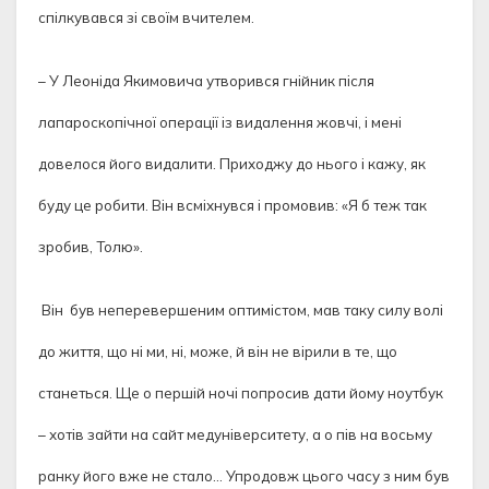
спілкувався зі своїм вчителем.
– У Леоніда Якимовича утворився гнійник після
лапароскопічної операції із видалення жовчі, і мені
довелося його видалити. Приходжу до нього і кажу, як
буду це робити. Він всміхнувся і промовив: «Я б теж так
зробив, Толю».
Він був неперевершеним оптимістом, мав таку силу волі
до життя, що ні ми, ні, може, й він не вірили в те, що
станеться. Ще о першій ночі попросив дати йому ноутбук
– хотів зайти на сайт медуніверситету, а о пів на восьму
ранку його вже не стало… Упродовж цього часу з ним був