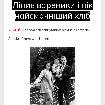
Ліпив вареники і пік
найсмачніший хліб
«НОВІЙ…»
вдалося поспілкуватися з рідною сестрою
Леоніда Якимовича Нелею.