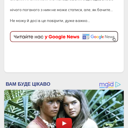
нічого поганого з ним не може статися, але, як бачите…
Не можу й досі в це повірити, дуже важко…