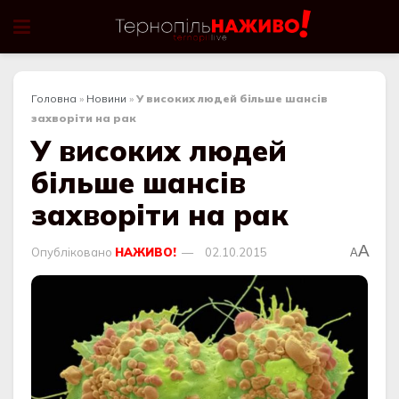
Головна
»
Новини
»
У високих людей більше шансів
захворіти на рак
У високих людей
більше шансів
захворіти на рак
A
Опубліковано
НАЖИВО!
02.10.2015
A