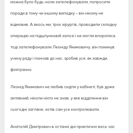
можна було будь-коли зателефонувати, попросити
поради в тому чи іншому випадку – він нікому не
відмовив. А якось ми, троє хірургів, проводили складну
операцію на підшлунковій залозі і не могли впоратися,
тоді зателефонували Леоніду Якимовичу, він покинув
учену раду і помчав до нас, зробив усе, як завжди,
філігранно.
Леонід Якимович не любив сидіти у кабінеті, був дуже
активний, ніколи ніхто не знав, у яке відділення він
сьогодні загляне, хотів сам усе контролювати.
Анатолій Дмитрович в останні дні практично весь час