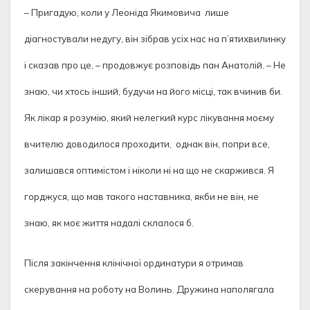
– Пригадую, коли у Леоніда Якимовича лише
діагностували недугу, він зібрав усіх нас на п’ятихвилинку
і сказав про це, – продовжує розповідь пан Анатолій. – Не
знаю, чи хтось інший, будучи на його місці, так вчинив би.
Як лікар я розумію, який нелегкий курс лікування моєму
вчителю доводилося проходити, однак він, попри все,
залишався оптимістом і ніколи ні на що не скаржився. Я
горджуся, що мав такого наставника, якби не він, не
знаю, як моє життя надалі склалося б.
Після закінчення клінічної ординатури я отримав
скерування на роботу на Волинь. Дружина наполягала