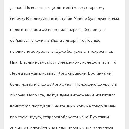
до нас. Що казати, якщо він мені і моєму старшому
синочку Віталику життя врятував. У мене були дуже важкі
пологи, під час яких відмовила нирка… Словом, усе
обійшлося, а коли я вийшла з лікарні, то Леоніда
покликала за хресного. Дуже балував він похресника…
Нині Віталик навчається у медичному коледжі в Італії, то
Леонід завжди цікавився його справами. Востаннє ми
бачилися за місяць до його смерті. Приходила до нього в
лікарню. Попри те, що був дуже виснажений, намагався
всміхатися, жартував. Знаєте, він ніколи не говорив мені
про свою недугу, старався вберегти мене. Був таким
сильним й оптимістично налаштованим, що, здавалося,