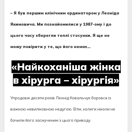
– Я був першим клінічним ординатором у Леоніда
Якимовича. Ми познайомилися у 1987-ому і до
цього часу зберегли теплі стосунки. Я ще не
можу повірити у те, що його немає…
«Найкоханіша жінка
в хірурга – хірургія»
Упродовж десяти років Леонід Ковальчук боровся із
важкою невиліковною недугою. Втім, колеги ніколи не
бачили його засмученим з цього приводу.