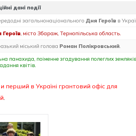
ійні дані події
редодні загальнонаціонального
Дня Героїв
в Украї
 Героїв
, місто Збараж, Тернопільська область.
азький міський голова
Роман Полікровський
.
ьна панахида, поіменне згадування полеглих земляків
адання квітів.
и перший в Україні грантовий офіс для
ій
.