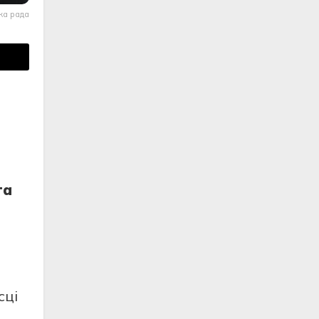
ка рада
та
сці