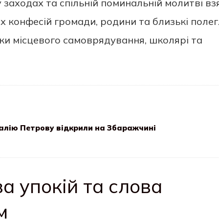
 у заходах та спільній поминальній молитві вз
х конфесій громади, родини та близькі поле
ки місцевого самоврядування, школярі та
талію Петрову відкрили на Збаражчині
а упокій та слова
м