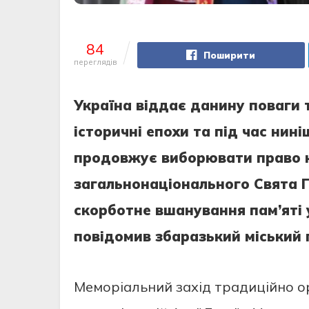
84
Поширити
переглядів
Україна віддає данину поваги та
історичні епохи та під час нин
продовжує виборювати право н
загальнонаціонального Свята Ге
скорботне вшанування пам’яті у
повідомив збаразький міський 
Меморіальний захід традиційно ор