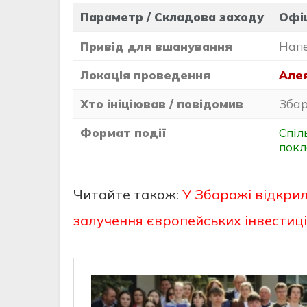
Параметр / Складова заходу
Офіц
Привід для вшанування
Напе
Локація проведення
Алея
Хто ініціював / повідомив
Збар
Формат події
Спіл
покл
Читайте також:
У Збаражі відкрил
залучення європейських інвестиц