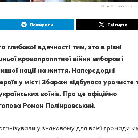
Фото Збаразька місь
Поширити
Твітнути
 глибокої вдячності тим, хто в різні
ішньої кровопролитної війни виборов і
ашої нації на життя. Напередодні
роїв у місті Збараж відбулося урочисте 
країнських воїнів. Про це офіційно
голова Роман Полікровський.
ганізували у знаковому для всієї громади мі