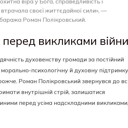
охитна віра у Бога, справедливість і
 втрачала своєї життєдайної сили», —
Збаража Роман Полікровський.
і перед викликами війн
дячність духовенству громади за постійний
 морально-психологічну й духовну підтримк
орожче. Роман Полікровський звернувся до всі
римати внутрішній стрій, залишатися
иними перед усіма надскладними викликами,