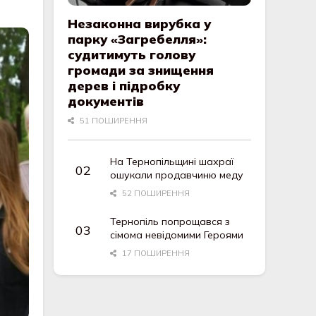
Незаконна вирубка у
парку «Загребелля»:
судитимуть голову
громади за знищення
дерев і підробку
документів
51 ПОШИРЕННЯ
На Тернопільщині шахраї
ошукали продавчиню меду
52 ПОШИРЕННЯ
Тернопіль попрощався з
сімома невідомими Героями
17 ПОШИРЕННЯ