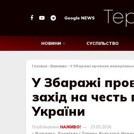
Google NEWS
НОВИНИ
СУСПІЛЬСТВО
Головна
»
Важливо
»
У Збаражі провели меморіальни
У Збаражі про
захід на честь 
України
Опубліковано
НАЖИВО!
23.05.2026
в
Важливо
,
Дозвілля / Туризм
,
Культура
,
Нови