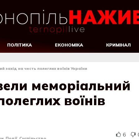
ПОЛІТИКА
ЕКОНОМІКА
КРИМІНАЛ
й захід на честь полеглих воїнів України
вели меморіальний
полеглих воїнів
6
ни
,
Події
,
Суспільство