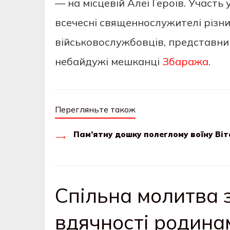
— на місцевій Алеї Героїв. Участь
всечесні священнослужителі різни
військовослужбовців, представни
небайдужі мешканці
Збаража
.
Перегляньте також
Пам’ятну дошку полеглому воїну Ві
Спільна молитва з
вдячності родина