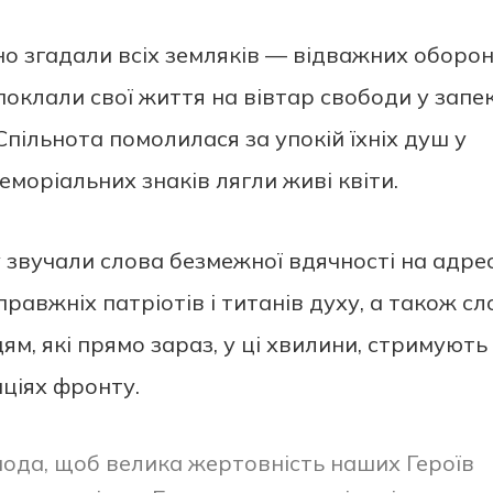
но згадали всіх земляків — відважних оборон
і поклали свої життя на вівтар свободи у запе
 Спільнота помолилася за упокій їхніх душ у
еморіальних знаків лягли живі квіти.
 звучали слова безмежної вдячності на адре
правжніх патріотів і титанів духу, а також с
м, які прямо зараз, у ці хвилини, стримують
ціях фронту.
ода, щоб велика жертовність наших Героїв