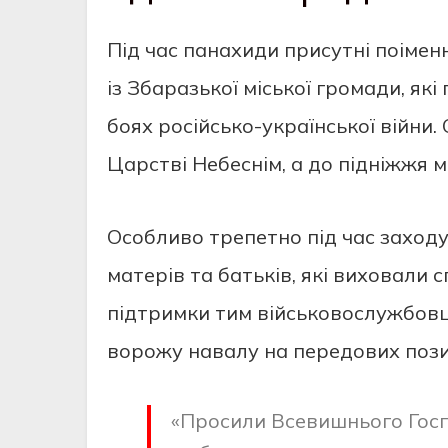
Під час панахиди присутні поімен
із Збаразької міської громади, як
боях російсько-української війни.
Царстві Небеснім, а до підніжжя м
Особливо трепетно під час заходу
матерів та батьків, які виховали с
підтримки тим військовослужбовця
ворожу навалу на передових пози
«Просили Всевишнього Госп