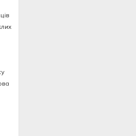
ців
клих
су
лова