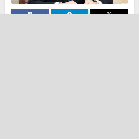
Вчора стали відомі
офіційні результати
виборчої кампанії в
Тернополі. Міським
головою вдруге став
представник ВО
“Свобода” Сергій
Надал, який