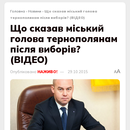
Головна
»
Новини
»
Що сказав міський голова
тернополянам після виборів? (ВІДЕО)
Що сказав міський
голова тернополянам
після виборів?
(ВІДЕО)
A
Опубліковано
НАЖИВО!
29.10.2015
A