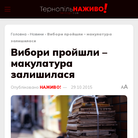
Головна
»
Новини
»
Вибори пройшли – макулатура
залишилася
Вибори пройшли –
макулатура
залишилася
A
Опубліковано
НАЖИВО!
29.10.2015
A