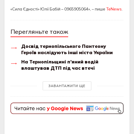
«Сила Єдності» Юлії Бабій – 0965905064», – пише
TeNews
.
Перегляньте також
Досвід тернопільського Пантеону
Героїв наслідують інші міста України
На Тернопільщині п’яний водій
влаштував ДТП під час втечі
ЗАВАНТАЖИТИ ЩЕ