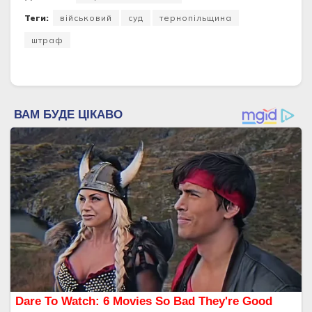
Теги:
військовий
суд
тернопільщина
штраф