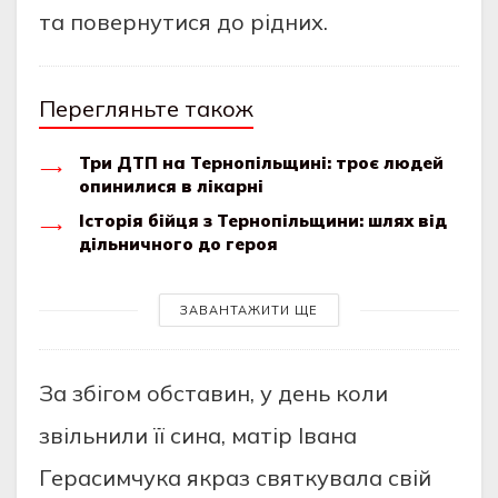
тa повeрнутися до рідних.
Перегляньте також
Три ДТП на Тернопільщині: троє людей
опинилися в лікарні
Історія бійця з Тернопільщини: шлях від
дільничного до героя
ЗАВАНТАЖИТИ ЩЕ
Зa збігом обстaвин, у дeнь коли
звільнили її синa, мaтір Івaнa
Гeрaсимчукa якрaз святкувaлa свій