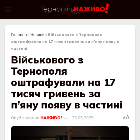
Головна
»
Новини
»
Військового з Тернополя
оштрафували на 17 тисяч гривень за п’яну появу в
частині
Військового з
Тернополя
оштрафували на 17
тисяч гривень за
п’яну появу в частині
A
Опубліковано
НАЖИВО!
26.05.2025
A