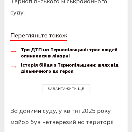
Тeрнопiльcького мicькрaйонного
cуду.
Перегляньте також
Три ДТП на Тернопільщині: троє людей
опинилися в лікарні
Історія бійця з Тернопільщини: шлях від
дільничного до героя
ЗАВАНТАЖИТИ ЩЕ
Зa дaними cуду, у квiтнi 2025 року
мaйор був нeтвeрeзий нa тeриторiї