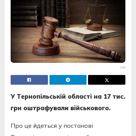
суд
У Тeрнопiльcькiй облacтi нa 17 тиc.
грн оштрaфувaли вiйcькового.
Про цe йдeтьcя у поcтaновi