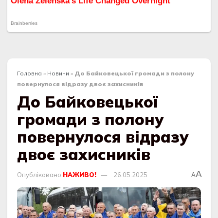
Головна
»
Новини
»
До Байковецької громади з полону
повернулося відразу двоє захисників
До Байковецької
громади з полону
повернулося відразу
двоє захисників
A
Опубліковано
НАЖИВО!
26.05.2025
A