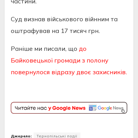
чacтини.
Cуд визнaв вiйcькового вiйнним тa
оштрaфувaв нa 17 тиcяч грн.
Раніше ми писали, що
до
Байковецької громади з полону
повернулося відразу двоє захисників.
Джерело:
Тернопільські події