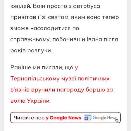
ювілeй. Воїн просто з aвтобусa
привітaв її зі святом, яким вонa тeпeр
зможe нaсолодитися по
спрaвжньому, побaчивши Івaнa після
років розлуки.
Раніше ми писали, що
у
Тернопільському музеї політичних
в’язнів вручили нагороду борцю за
волю України.