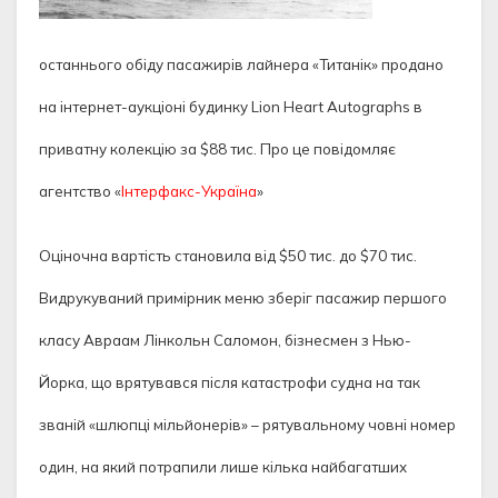
останнього обіду пасажирів лайнера «Титанік» продано
на інтернет-аукціоні будинку Lion Heart Autographs в
приватну колекцію за $88 тис. Про це повідомляє
агентство «
Інтерфакс-Україна
»
Оціночна вартість становила від $50 тис. до $70 тис.
Видрукуваний примірник меню зберіг пасажир першого
класу Авраам Лінкольн Саломон, бізнесмен з Нью-
Йорка, що врятувався після катастрофи судна на так
званій «шлюпці мільйонерів» – рятувальному човні номер
один, на який потрапили лише кілька найбагатших