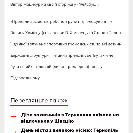
Віктор Мацикур на своїй сторінці у «Фейсбуці»:
«Провели засідання робочої групи під головуванням
Василя Хомінця (співголови В. Хомінець та Степан Барна
)
, до якої залучена спортивна громадськість та всі дотичні
державні структури. Питання принципове. Бути чи не
бути новій біатлонній (лижо – роллерній) трасі у
Підгородньому.
Перегляньте також
Діти захисників з Тернополя поїхали на
відпочинок у Швецію
День міста з великою місією: Тернопіль