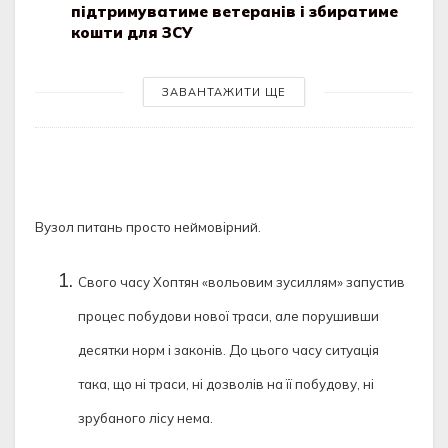
підтримуватиме ветеранів і збиратиме
кошти для ЗСУ
ЗАВАНТАЖИТИ ЩЕ
Вузол питань просто неймовірний.
Свого часу Хоптян «вольовим зусиллям» запустив
процес побудови нової траси, але порушивши
десятки норм і законів. До цього часу ситуація
така, що ні траси, ні дозволів на її побудову, ні
зрубаного лісу нема.