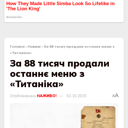
Головна
»
Новини
»
За 88 тисяч продали останнє меню з
«Титаніка»
За 88 тисяч продали
останнє меню з
«Титаніка»
A
Опубліковано
НАЖИВО!
02.10.2015
A