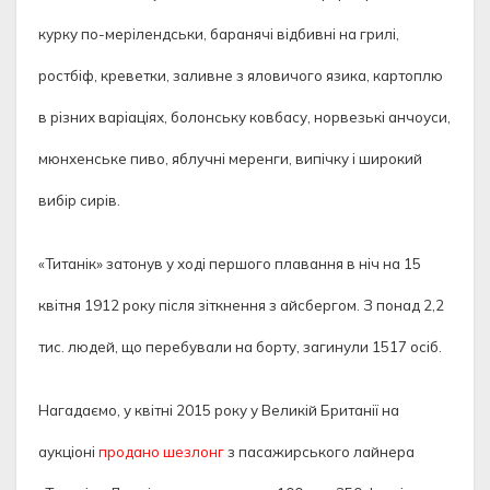
курку по-мерілендськи, баранячі відбивні на грилі,
ростбіф, креветки, заливне з яловичого язика, картоплю
в різних варіаціях, болонську ковбасу, норвезькі анчоуси,
мюнхенське пиво, яблучні меренги, випічку і широкий
вибір сирів.
«Титанік» затонув у ході першого плавання в ніч на 15
квітня 1912 року після зіткнення з айсбергом. З понад 2,2
тис. людей, що перебували на борту, загинули 1517 осіб.
Нагадаємо, у квітні 2015 року у Великій Британії на
аукціоні
продано шезлонг
з пасажирського лайнера