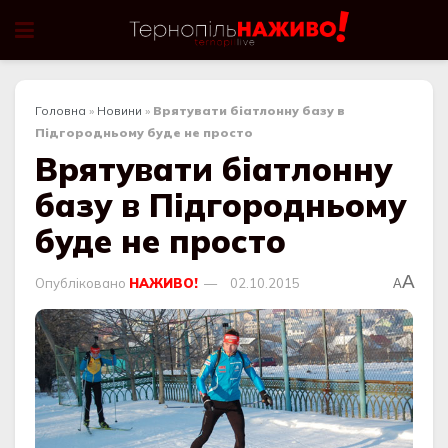
Головна
»
Новини
»
Врятувати біатлонну базу в
Підгородньому буде не просто
Врятувати біатлонну
базу в Підгородньому
буде не просто
A
Опубліковано
НАЖИВО!
02.10.2015
A