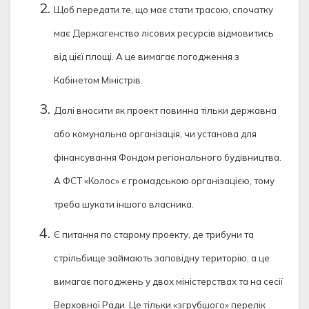
Щоб передати те, що має стати трасою, спочатку
має Держагенство лісових ресурсів відмовитись
від цієї площі. А це вимагає погодження з
Кабінетом Міністрів.
Далі вносити як проект повинна тільки державна
або комунальна організація, чи установа для
фінансування Фондом регіонального будівництва.
А ФСТ «Колос» є громадською організацією, тому
треба шукати іншого власника.
Є питання по старому проекту, де трибуни та
стрільбище займають заповідну територію, а це
вимагає погоджень у двох міністерствах та на сесії
Верховної Ради. Це тільки «згрубшого» перелік