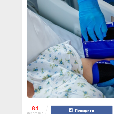
84
Поширити
переглядів