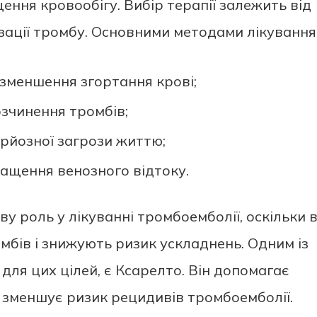
ння кровообігу. Вибір терапії залежить від
ізації тромбу. Основними методами лікування 
 зменшення згортання крові;
зчинення тромбів;
ерйозної загрози життю;
ращення венозного відтоку.
у роль у лікуванні тромбоемболії, оскільки 
бів і знижують ризик ускладнень. Одним із
для цих цілей, є Ксарелто. Він допомагає
 зменшує ризик рецидивів тромбоемболії.