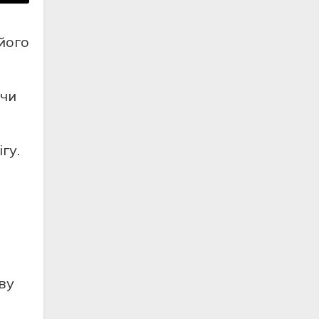
його
ючи
гу.
ву