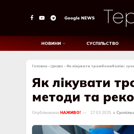
Google NEWS
НОВИНИ
СУСПІЛЬСТВО
Головна
»
Цікаво
»
Як лікувати тромбоемболію: суч
Як лікувати тр
методи та рек
Опубліковано
НАЖИВО!
27.03.2025
в
Суспіль