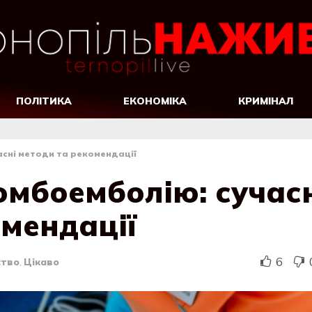
ПОЛІТИКА
ЕКОНОМІКА
КРИМІНАЛ
асні методи та рекомендації
омбоемболію: сучас
омендації
6
ство
,
Цікаво