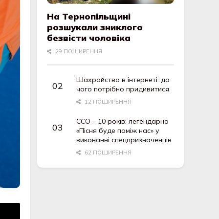
На Тернопільщині
розшукали зниклого
безвісти чоловіка
29 ПОШИРЕННЯ
Шахрайство в інтернеті: до
чого потрібно придивитися
12 ПОШИРЕННЯ
ССО – 10 років: легендарна
«Пісня буде поміж нас» у
виконанні спецпризначенців
62 ПОШИРЕННЯ