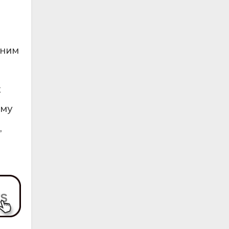
чним
х
ому
,