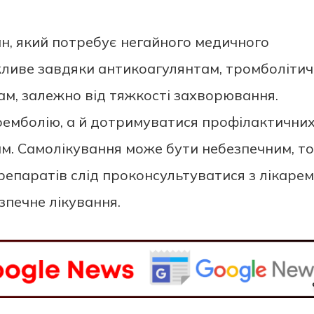
ан, який потребує негайного медичного
жливе завдяки антикоагулянтам, тромболіти
ам, залежно від тяжкості захворювання.
емболію, а й дотримуватися профілактични
ам. Самолікування може бути небезпечним, т
епаратів слід проконсультуватися з лікарем
зпечне лікування.