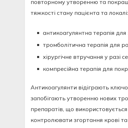
повторному утворенню та покраще
тяжкості стану пацієнта та локал
антикоагулянтна терапія для
тромболітична терапія для ро
хірургічне втручання у разі с
компресійна терапія для пок
Антикоагулянти відіграють ключов
запобігають утворенню нових тром
препаратів, що використовується 
контролювати згортання крові та