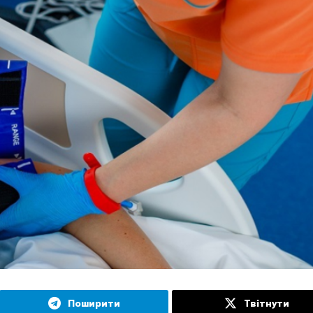
Поширити
Твітнути