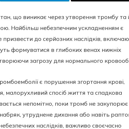
тан, що виникає через утворення тромбу та 
ою. Найбільш небезпечним ускладненням є
е призвести до серйозних наслідків, включа
уть формуватися в глибоких венах нижніх
, створюючи загрозу для нормального кровообі
омбоемболії є порушення згортання крові,
ня, малорухливий спосіб життя та спадкова
ивається непомітно, поки тромб не закупорює
 набряк, утруднене дихання або навіть рапто
небезпечних наслідків, важливо своєчасно