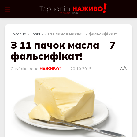
Головна
»
Новини
»
З 11 пачок масла – 7 фальсифікат!
З 11 пачок масла – 7
фальсифікат!
A
Опубліковано
НАЖИВО!
20.10.2015
A