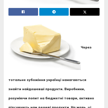
Через
тотальне зубожіння українці намагаються
знайти найдешевші продукти. Виробники,
розуміючи попит на бюджетні товари, активно
підсовують нам дешеві продукти.
На жаль, ці