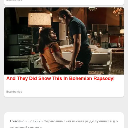
Головна
»
Новини
»
Тернопільські школярі долучилися до
хорошої справи