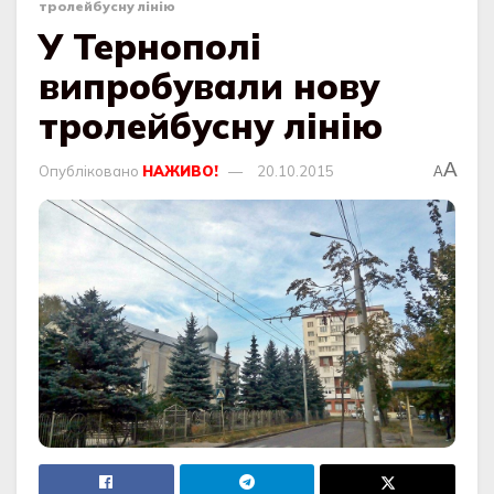
тролейбусну лінію
У Тернополі
випробували нову
тролейбусну лінію
A
Опубліковано
НАЖИВО!
20.10.2015
A