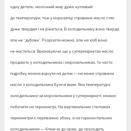
одну деталь: молочний жир дуже чутливий
до температури, тож у морозилці справжнє масло стає
дуже твердим і не ріжеться. В холодильнику воно тверде,
але не “дубове”. Розрізати можна, але на хліб воно
не маститься. Враховуючи, що у супермаркетах масло
продають у холодильниках і морозильниках, то часто
підробку можна відчути на дотик — не може справж­нє
масло з холодильника бути м’яким. Яка температура
холодильника чи морозильника у супермаркеті, можна
побачити на термометрі. На вертикальних стелажах
термометри є переважно збоку, а на горизонтальних
холодильниках — ближче до краю, де проходить