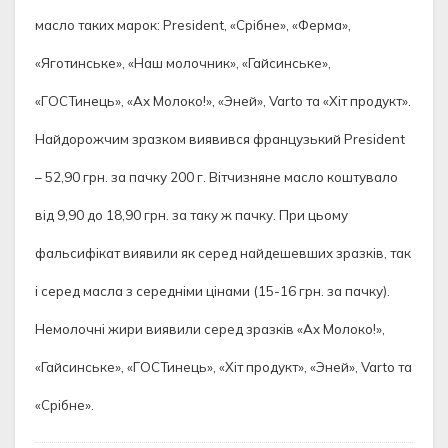
масло таких марок: President, «Срібне», «Ферма»,
«Яготинське», «Наш молочник», «Гайсинське»,
«ГОСТинець», «Ах Молоко!», «Эней», Varto та «Хіт продукт».
Найдорожчим зразком виявився французький President
– 52,90 грн. за пачку 200 г. Вітчизняне масло коштувало
від 9,90 до 18,90 грн. за таку ж пачку. При цьому
фальсифікат виявили як серед найдешевших зразків, так
і серед масла з середніми цінами (15-16 грн. за пачку).
Немолочні жири виявили серед зразків «Ах Молоко!»,
«Гайсинське», «ГОСТинець», «Хіт продукт», «Эней», Varto та
«Срібне».