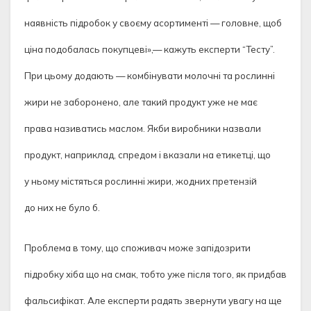
наявність підробок у своєму асортименті — головне, щоб
ціна подобалась покупцеві»,— кажуть експерти “Тесту”.
При цьому додають — комбінувати молочні та рослинні
жири не заборонено, але такий продукт уже не має
права називатись маслом. Якби виробники назвали
продукт, наприклад, спредом і вказали на етикетці, що
у ньому містяться рослинні жири, жодних претензій
до них не було б.
Проблема в тому, що споживач може запідозрити
підробку хіба що на смак, тобто уже після того, як придбав
фальсифікат. Але експерти радять звернути увагу на ще