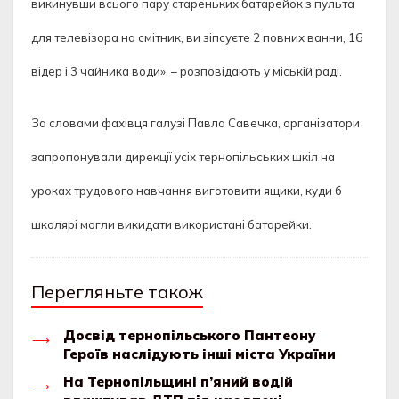
викинувши всього пару стареньких батарейок з пульта
для телевізора на смітник, ви зіпсуєте 2 повних ванни, 16
відер і 3 чайника води», – розповідають у міській раді.
За словами фахівця галузі Павла Савечка, організатори
запропонували дирекції усіх тернопільських шкіл на
уроках трудового навчання виготовити ящики, куди б
школярі могли викидати використані батарейки.
Перегляньте також
Досвід тернопільського Пантеону
Героїв наслідують інші міста України
На Тернопільщині п’яний водій