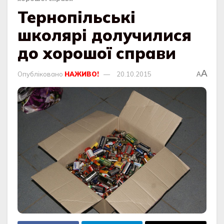
Тернопільські
школярі долучилися
до хорошої справи
A
Опубліковано
НАЖИВО!
20.10.2015
A