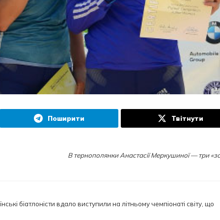
Поширити
Твітнути
В тернополянки Анастасії Меркушиної — три «зо
їнські біатлоністи вдало виступили на літньому чемпіонаті світу, що