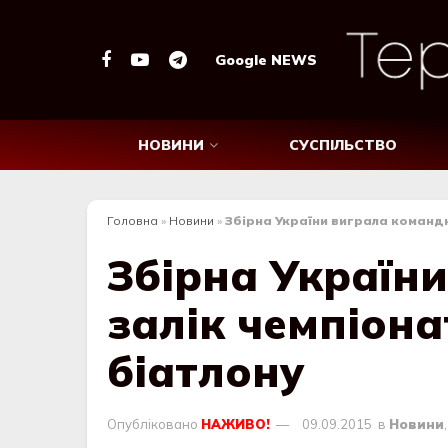
Google NEWS
НОВИНИ
СУСПІЛЬСТВО
Головна
»
Новини
»
Збірна України виграла командни
Збірна Україн
залік чемпіонат
біатлону
Опубліковано
НАЖИВО!
09.09.2015
в
Новини