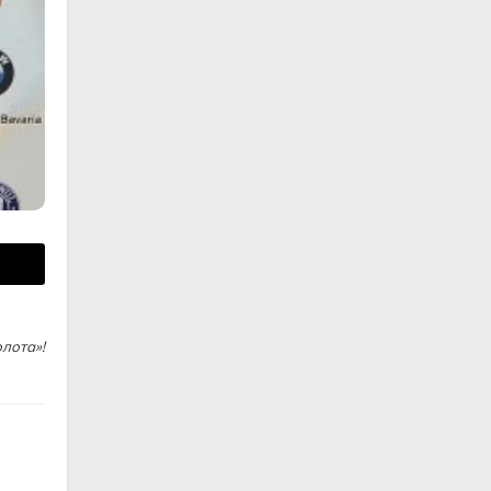
лота»!