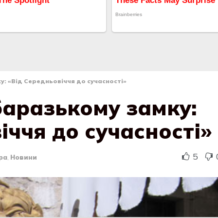
у: «Від Середньовіччя до сучасності»
баразькому замку:
іччя до сучасності»
5
ра
,
Новини