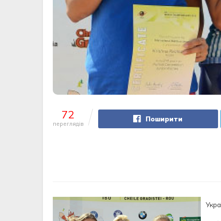
72
Поширити
переглядів
Укра