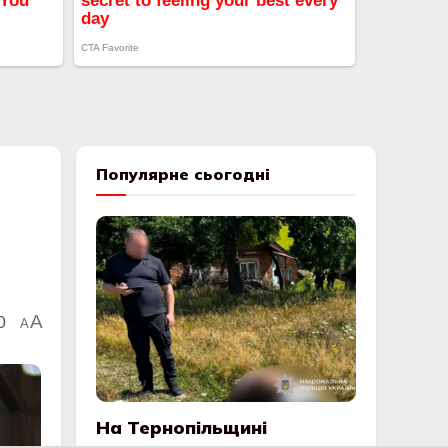
Популярне сьогодні
0
A
A
На Тернопільщині