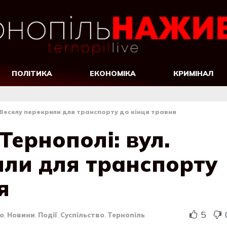
ПОЛІТИКА
ЕКОНОМІКА
КРИМІНАЛ
. Веселу перекрили для транспорту до кінця травня
Тернополі: вул.
или для транспорту
я
5
о
,
Новини
,
Події
,
Суспільство
,
Тернопіль