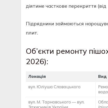
діятиме часткове перекриття (від 
Підрядники займаються нарощува
плит.
Об’єкти ремонту пішо
2026):
Локація
Вид 
вул. Юліуша Словацького
Ремо
водо
вул. М. Тарнавського — вул.
Обла
Захисників України
(піщ