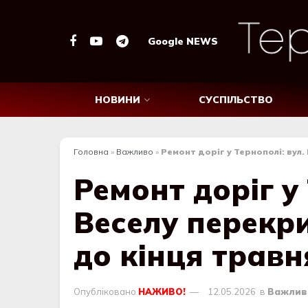
Google NEWS
НОВИНИ
СУСПІЛЬСТВО
Головна
»
Важливо
»
Ремонт доріг у Тернополі: вул
Ремонт доріг у 
Веселу перекр
до кінця травн
Опубліковано
НАЖИВО!
12.05.2026
в
Важлив