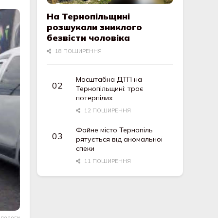
На Тернопільщині
розшукали зниклого
безвісти чоловіка
18 ПОШИРЕННЯ
Масштабна ДТП на
Тернопільщині: троє
потерпілих
12 ПОШИРЕННЯ
Файне місто Тернопіль
рятується від аномальної
спеки
11 ПОШИРЕННЯ
 дороги