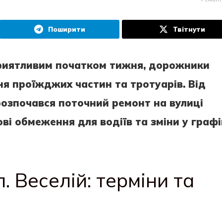
Поширити
Твітнути
приятливим початком тижня, дорожники
ня проїжджих частин та тротуарів. Від
 розпочався поточний ремонт на вулиці
ві обмеження для водіїв та зміни у графі
. Веселій: терміни та