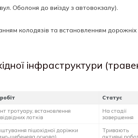
вул. Оболоня до виїзду з автовокзалу).
нням колодязів та встановленням дорожніх
хідної інфраструктури (траве
робіт
Статус
нт тротуару, встановлення
На стадії
відвідних лотків
завершення
штування пішохідної доріжки
Тривають
ано-щебенева основа)
активні робо